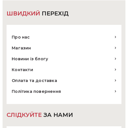
о
в
ШВИДКИЙ
ПЕРЕХІД
і
д
о
м
л
Про нас
е
н
Магазин
н
Новини із блогу
я
Контакти
Оплата та доставка
Політика повернення
СЛІДКУЙТЕ
ЗА НАМИ