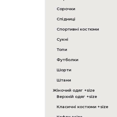
Сорочки
Спідниці
Спортивні костюми
Сукні
Топи
Футболки
Шорти
Штани
Жіночий одяг +size
Верхній одяг +size
Класичні костюми +size
Кофти +size