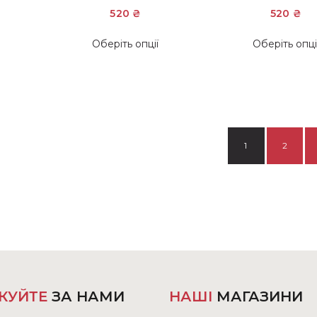
520
₴
520
₴
Цей
Оберіть опції
Оберіть опці
товар
має
кілька
варіантів.
Параметри
можна
1
2
вибрати
на
сторінці
товару
КУЙТЕ
ЗА НАМИ
НАШІ
МАГАЗИНИ