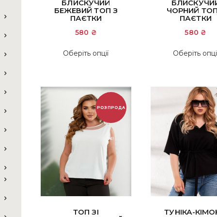
БЛИСКУЧИЙ
БЛИСКУЧИ
БЕЖЕВИЙ ТОП З
ЧОРНИЙ ТОП
ПАЄТКИ
ПАЄТКИ
580
₴
580
₴
Цей
Оберіть опції
Оберіть опці
товар
має
кілька
варіантів.
Параметри
РОЗПРОДА
можна
вибрати
Ж!
на
сторінці
товару
ТОП ЗІ
ТУНІКА-КІМ