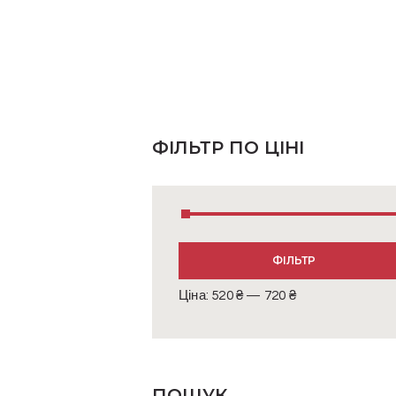
ФІЛЬТР ПО ЦІНІ
Мінімальна
Найбільша
ФІЛЬТР
ціна
ціна
Ціна:
520 ₴
—
720 ₴
ПОШУК