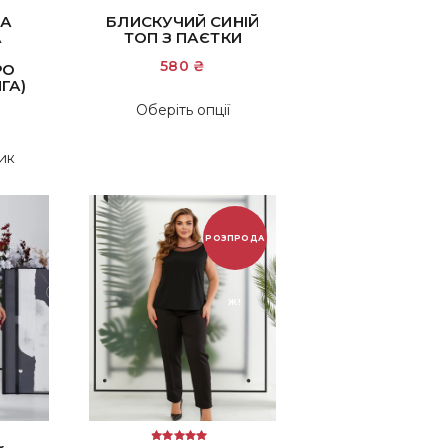
НА
БЛИСКУЧИЙ СИНІЙ
А
ТОП З ПАЄТКИ
580
₴
РО
ГА)
Цей
Оберіть опції
товар
має
ик
кілька
варіантів.
Параметри
РОЗПРОДА
можна
вибрати
на
Ж!
сторінці
товару