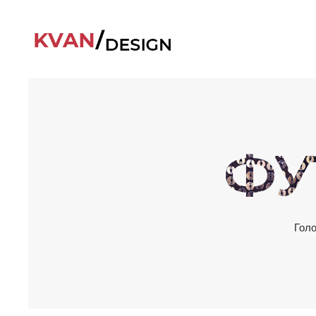
ФУ
Гол