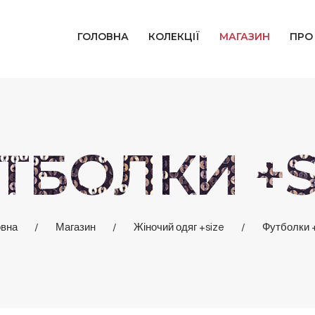
ГОЛОВНА
ГОЛОВНА
КОЛЕКЦІЇ
МАГАЗИН
ПРО
КОЛЕКЦІЇ
МАГАЗИН
ПРО НАС
ТБОЛКИ +S
БЛОГ
КОНТАКТИ
овна
Магазин
Жіночий одяг +size
Футболки 
КАБІНЕТ