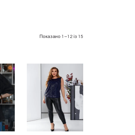
Показано 1–12 із 15
Сортовано
за
останнім