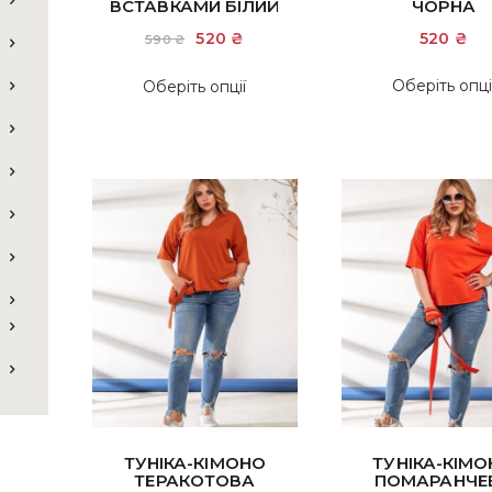
ВСТАВКАМИ БІЛИЙ
ЧОРНА
Оригінальна
520
₴
Поточна
520
₴
590
₴
ціна:
ціна:
590 ₴.
520 ₴.
Цей
Оберіть опці
Оберіть опції
товар
має
кілька
варіантів.
Параметри
можна
вибрати
на
сторінці
товару
ТУНІКА-КІМОНО
ТУНІКА-КІМ
ТЕРАКОТОВА
ПОМАРАНЧЕ