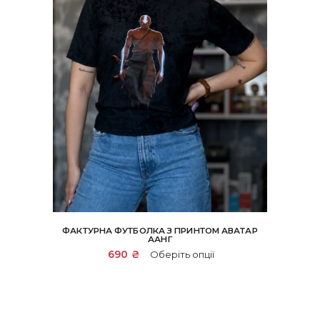
ФАКТУРНА ФУТБОЛКА З ПРИНТОМ АВАТАР
ААНГ
Цей
690
₴
Оберіть опції
товар
має
кілька
варіантів.
Параметри