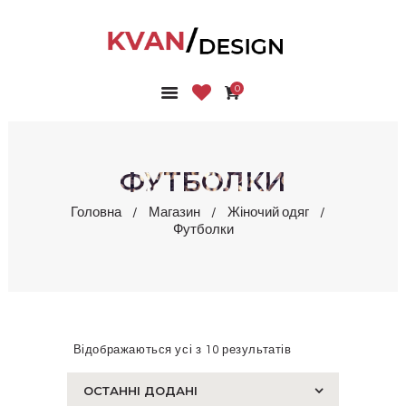
0
ГОЛОВНА
КОЛЕКЦІЇ
МАГАЗИН
ФУТБОЛКИ
ПРО НАС
Головна
Магазин
Жіночий одяг
БЛОГ
Футболки
КОНТАКТИ
КАБІНЕТ
Відображаються усі з 10 результатів
Сортовано
за
останнім