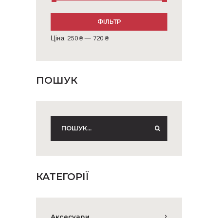
Мінімальна
Найбільша
ФІЛЬТР
ціна
ціна
Ціна:
250 ₴
—
720 ₴
ПОШУК
КАТЕГОРІЇ
Аксесуари