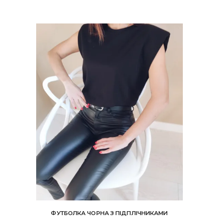
можна
вибрати
на
сторінці
товару
ФУТБОЛКА ЧОРНА З ПІДПЛІЧНИКАМИ