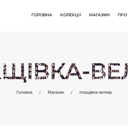
ГОЛОВНА
ГОЛОВНА
КОЛЕКЦІЇ
МАГАЗИН
ПРО
КОЛЕКЦІЇ
МАГАЗИН
ПРО НАС
ЩІВКА-В
БЛОГ
КОНТАКТИ
Головна
Магазин
плащівка-велюр
КАБІНЕТ