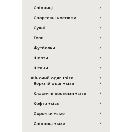
Спідниці
Спортивні костюми
Сукні
Топи
Футболки
Шорти
Штани
Жіночий одяг +size
Верхній одяг +size
Класичні костюми +size
Кофти +size
Сорочки +size
Спідниці +size