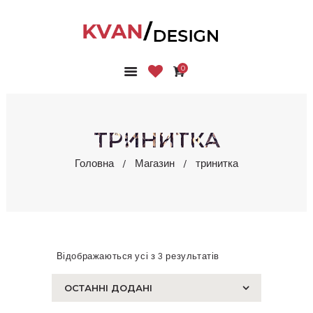
0
ГОЛОВНА
КОЛЕКЦІЇ
МАГАЗИН
ТРИНИТКА
ПРО НАС
Головна
Магазин
тринитка
БЛОГ
КОНТАКТИ
КАБІНЕТ
Відображаються усі з 3 результатів
Сортовано
за
останнім