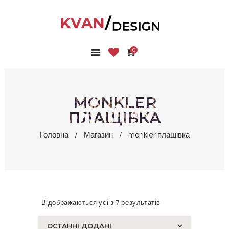
0
ГОЛОВНА
КОЛЕКЦІЇ
МАГАЗИН
MONKLER
ПРО НАС
ПЛАЩІВКА
БЛОГ
Головна
Магазин
monkler плащівка
КОНТАКТИ
КАБІНЕТ
Відображаються усі з 7 результатів
Сортовано
за
останнім