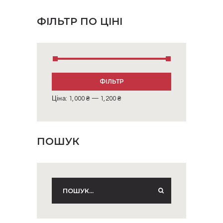
ФІЛЬТР ПО ЦІНІ
Мінімальна
Найбільша
ФІЛЬТР
ціна
ціна
Ціна:
1,000 ₴
—
1,200 ₴
ПОШУК