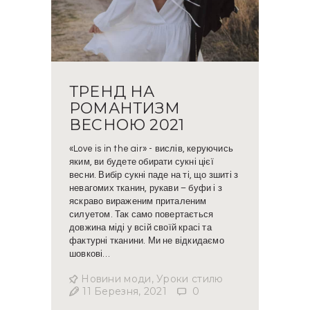
ТРЕНД НА
РОМАНТИЗМ
ВЕСНОЮ 2021
«Love is in the air» - вислів, керуючись
яким, ви будете обирати сукні цієї
весни. Вибір сукні паде на ті, що зшиті з
невагомих тканин, рукави – буфи і з
яскраво вираженим приталеним
силуетом. Так само повертається
довжина міді у всій своїй красі та
фактурні тканини. Ми не відкидаємо
шовкові…
Новини моди
,
Уроки стилю
11 Березня, 2021
0