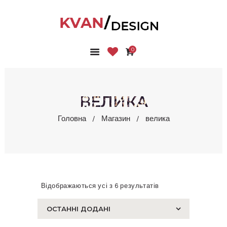
0
ГОЛОВНА
КОЛЕКЦІЇ
МАГАЗИН
ВЕЛИКА
ПРО НАС
Головна
Магазин
велика
БЛОГ
КОНТАКТИ
КАБІНЕТ
Відображаються усі з 6 результатів
Сортовано
за
останнім