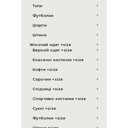
Топи
Футболки
Шорти
Штани
Жіночий одяг +size
Верхній одяг +size
Класичні костюми +size
Кофти +size
Сорочки +size
Спідниці +size
Спортивні костюми +size
Сукні +size
Футболки +size
Штани +size