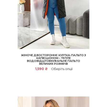
ЖІНОЧЕ ДВОСТОРОННЄ КУРТКА-ПАЛЬТО З
КАПЮШОНОМ – ТЕПЛЕ
ВОДОВІДШТОВХУВАЛЬНЕ ПАЛЬТО
ВЕЛИКИХ РОЗМІРІВ
Цей
1,590
₴
Оберіть опції
товар
має
кілька
варіантів.
Параметри
можна
вибрати
на