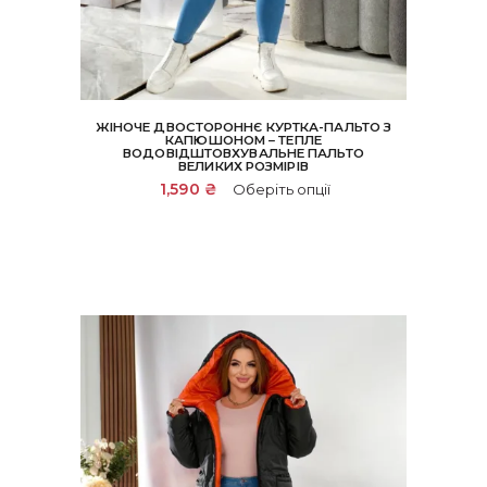
ЖІНОЧЕ ДВОСТОРОННЄ КУРТКА-ПАЛЬТО З
КАПЮШОНОМ – ТЕПЛЕ
ВОДОВІДШТОВХУВАЛЬНЕ ПАЛЬТО
ВЕЛИКИХ РОЗМІРІВ
Цей
1,590
₴
Оберіть опції
товар
має
кілька
варіантів.
Параметри
можна
вибрати
на
сторінці
товару