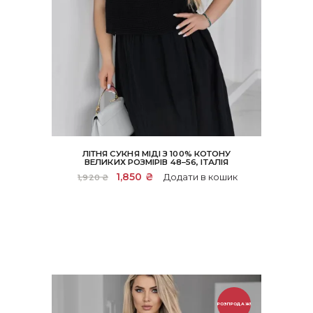
ЛІТНЯ СУКНЯ МІДІ З 100% КОТОНУ
ВЕЛИКИХ РОЗМІРІВ 48–56, ІТАЛІЯ
Оригінальна
1,850
₴
Поточна
Додати в кошик
1,920
₴
ціна:
ціна:
1,920 ₴.
1,850 ₴.
РОЗПРОДАЖ!