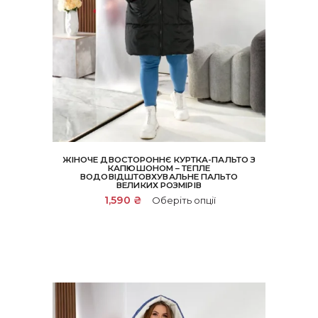
ЖІНОЧЕ ДВОСТОРОННЄ КУРТКА-ПАЛЬТО З
КАПЮШОНОМ – ТЕПЛЕ
ВОДОВІДШТОВХУВАЛЬНЕ ПАЛЬТО
ВЕЛИКИХ РОЗМІРІВ
Цей
1,590
₴
Оберіть опції
товар
має
кілька
варіантів.
Параметри
можна
вибрати
на
сторінці