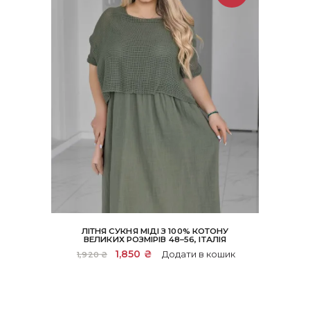
ЛІТНЯ СУКНЯ МІДІ З 100% КОТОНУ
ВЕЛИКИХ РОЗМІРІВ 48–56, ІТАЛІЯ
Оригінальна
1,850
₴
Поточна
Додати в кошик
1,920
₴
ціна:
ціна:
1,920 ₴.
1,850 ₴.