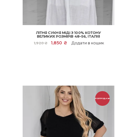
ЛІТНЯ СУКНЯ МІДІ З 100% КОТОНУ
ВЕЛИКИХ РОЗМІРІВ 48–56, ІТАЛІЯ
Оригінальна
1,850
₴
Поточна
Додати в кошик
1,920
₴
ціна:
ціна:
1,920 ₴.
1,850 ₴.
РОЗПРОДАЖ!