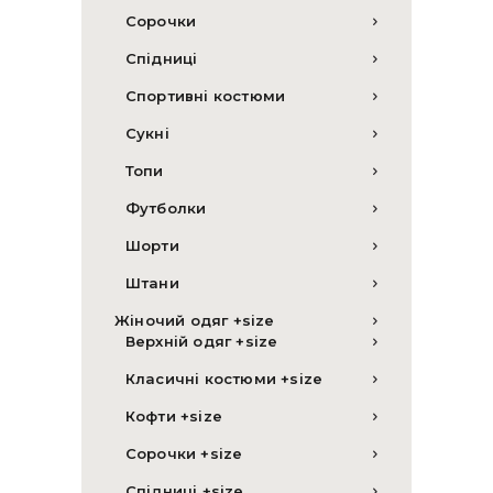
Сорочки
Спідниці
Спортивні костюми
Сукні
Топи
Футболки
Шорти
Штани
Жіночий одяг +size
Верхній одяг +size
Класичні костюми +size
Кофти +size
Сорочки +size
Спідниці +size