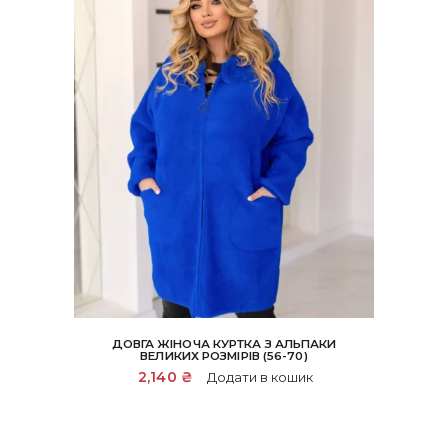
сторінці
товару
ДОВГА ЖІНОЧА КУРТКА З АЛЬПАКИ
ВЕЛИКИХ РОЗМІРІВ (56-70)
2,140
₴
Додати в кошик