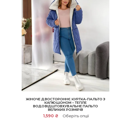
товару
ЖІНОЧЕ ДВОСТОРОННЄ КУРТКА-ПАЛЬТО З
КАПЮШОНОМ – ТЕПЛЕ
ВОДОВІДШТОВХУВАЛЬНЕ ПАЛЬТО
ВЕЛИКИХ РОЗМІРІВ
Цей
1,590
₴
Оберіть опції
товар
має
кілька