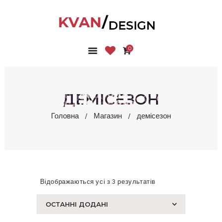
0
ГОЛОВНА
КОЛЕКЦІЇ
МАГАЗИН
ДЕМІСЕЗОН
ПРО НАС
Головна
Магазин
демісезон
БЛОГ
КОНТАКТИ
КАБІНЕТ
Відображаються усі з 3 результатів
Сортовано
за
останнім