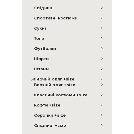
Спідниці
Спортивні костюми
Сукні
Топи
Футболки
Шорти
Штани
Жіночий одяг +size
Верхній одяг +size
Класичні костюми +size
Кофти +size
Сорочки +size
Спідниці +size