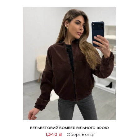
ВЕЛЬВЕТОВИЙ БОМБЕР ВІЛЬНОГО КРОЮ
Цей
1,340
₴
Оберіть опції
товар