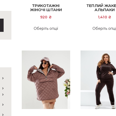
ТРИКОТАЖНІ
ТЕПЛИЙ ЖАКЕ
ЖІНОЧІ ШТАНИ
АЛЬПАКИ
920
₴
1,410
₴
Цей
Оберіть опції
Оберіть опці
товар
має
кілька
варіантів.
Параметри
можна
вибрати
на
сторінці
товару