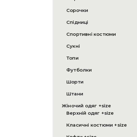
Сорочки
Спідниці
Спортивні костюми
Сукні
Топи
Футболки
Шорти
Штани
Жіночий одяг +size
Верхній одяг +size
Класичні костюми +size
Кофти +size