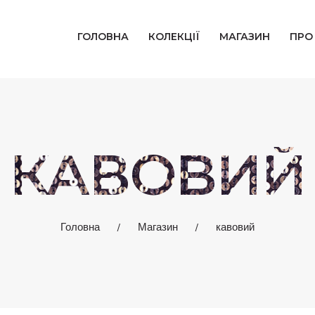
ГОЛОВНА
ГОЛОВНА
КОЛЕКЦІЇ
МАГАЗИН
ПРО
КОЛЕКЦІЇ
МАГАЗИН
ПРО НАС
КАВОВИЙ
БЛОГ
КОНТАКТИ
Головна
Магазин
кавовий
КАБІНЕТ