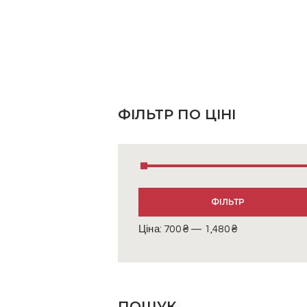
ФІЛЬТР ПО ЦІНІ
Мінімальна
Найбільша
ФІЛЬТР
ціна
ціна
Ціна:
700 ₴
—
1,480 ₴
ПОШУК