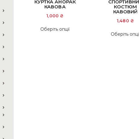
КУРТКА АНОРАК
СПОРТИВНИ
КАВОВА
КОСТЮМ
КАВОВИЙ
1,000
₴
1,480
₴
Цей
Оберіть опції
товар
Оберіть опці
має
кілька
варіантів.
Параметри
можна
вибрати
на
сторінці
товару