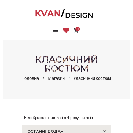
0
ГОЛОВНА
КОЛЕКЦІЇ
МАГАЗИН
КЛАСИЧНИЙ
ПРО НАС
КОСТЮМ
БЛОГ
Головна
Магазин
класичний костюм
КОНТАКТИ
КАБІНЕТ
Відображаються усі з 4 результатів
Сортовано
за
останнім