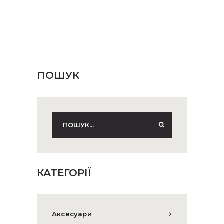
можна
вибрати
на
сторінці
товару
ПОШУК
КАТЕГОРІЇ
Аксесуари