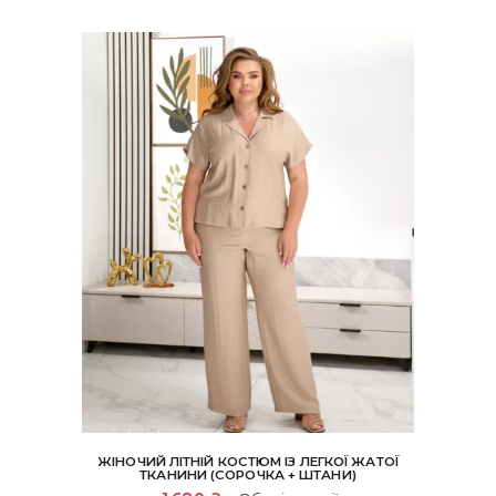
вибрати
на
сторінці
товару
ЖІНОЧИЙ ЛІТНІЙ КОСТЮМ ІЗ ЛЕГКОЇ ЖАТОЇ
ТКАНИНИ (СОРОЧКА + ШТАНИ)
Цей