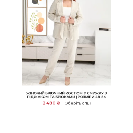
ЖІНОЧИЙ БРЮЧНИЙ КОСТЮМ У СМУЖКУ З
ПІДЖАКОМ ТА БРЮКАМИ | РОЗМІРИ 48-54
Цей
2,480
₴
Оберіть опції
товар
має
кілька
варіантів.
Параметри