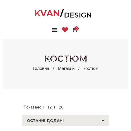
0
ГОЛОВНА
КОЛЕКЦІЇ
МАГАЗИН
КОСТЮМ
ПРО НАС
Головна
Магазин
костюм
БЛОГ
КОНТАКТИ
КАБІНЕТ
Показано 1–12 із 120
Сортовано
за
останнім