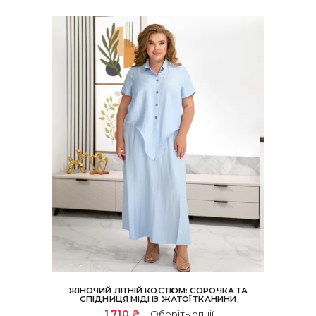
ЖІНОЧИЙ ЛІТНІЙ КОСТЮМ: СОРОЧКА ТА
СПІДНИЦЯ МІДІ ІЗ ЖАТОЇ ТКАНИНИ
Цей
1,710
₴
Оберіть опції