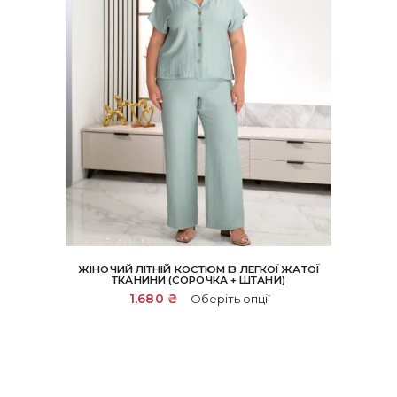
ЖІНОЧИЙ ЛІТНІЙ КОСТЮМ ІЗ ЛЕГКОЇ ЖАТОЇ
ТКАНИНИ (СОРОЧКА + ШТАНИ)
Цей
1,680
₴
Оберіть опції
товар
має
кілька
варіантів.
Параметри
можна