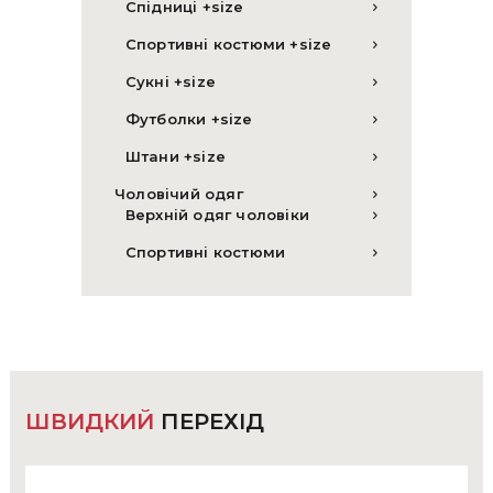
Спідниці +size
Спортивні костюми +size
Сукні +size
Футболки +size
Штани +size
Чоловічий одяг
Верхній одяг чоловіки
Спортивні костюми
ШВИДКИЙ
ПЕРЕХІД