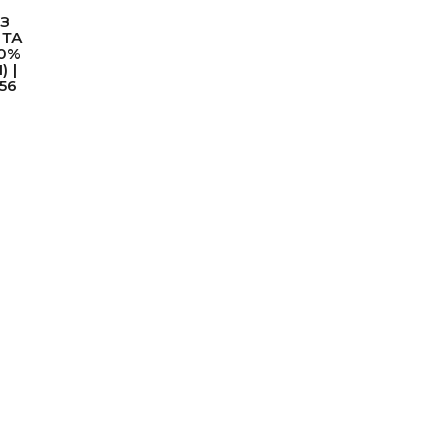
ІЗ
 ТА
0%
) |
56
ик