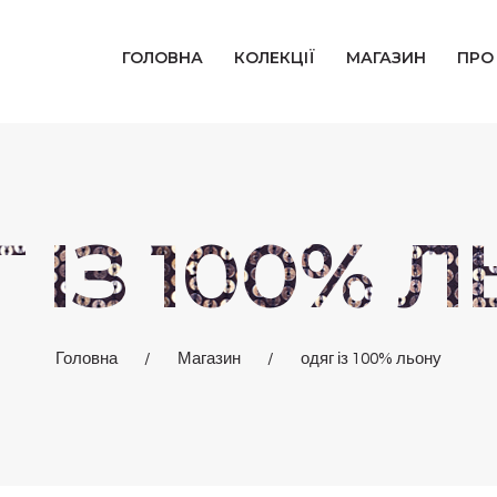
ГОЛОВНА
ГОЛОВНА
КОЛЕКЦІЇ
МАГАЗИН
ПРО
КОЛЕКЦІЇ
МАГАЗИН
ПРО НАС
 ІЗ 100% 
БЛОГ
КОНТАКТИ
Головна
Магазин
одяг із 100% льону
КАБІНЕТ