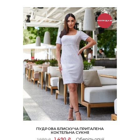
РОЗПРОДАЖ!
ПУДРОВА БЛИСКУЧА ПРИТАЛЕНА
КОКТЕЛЬНА СУКНЯ
Цей
Оригінальна
1,490
₴
Поточна
Оберіть опції
1,680
₴