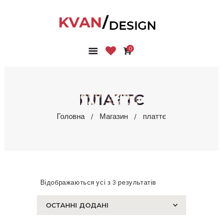
0
ГОЛОВНА
КОЛЕКЦІЇ
МАГАЗИН
ПЛАТТЄ
ПРО НАС
Головна
Магазин
платтє
БЛОГ
КОНТАКТИ
КАБІНЕТ
Відображаються усі з 3 результатів
Сортовано
за
останнім