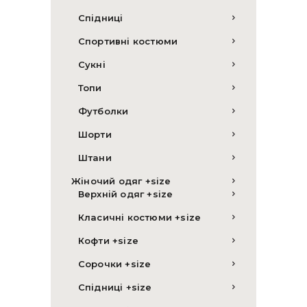
Спідниці
Спортивні костюми
Сукні
Топи
Футболки
Шорти
Штани
Жіночий одяг +size
Верхній одяг +size
Класичні костюми +size
Кофти +size
Сорочки +size
Спідниці +size