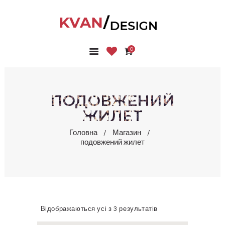
0
ГОЛОВНА
КОЛЕКЦІЇ
МАГАЗИН
ПОДОВЖЕНИЙ
ПРО НАС
ЖИЛЕТ
БЛОГ
Головна
Магазин
КОНТАКТИ
подовжений жилет
КАБІНЕТ
Відображаються усі з 3 результатів
Сортовано
за