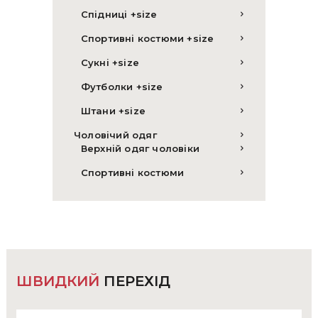
Спідниці +size
Спортивні костюми +size
Сукні +size
Футболки +size
Штани +size
Чоловічий одяг
Верхній одяг чоловіки
Спортивні костюми
ШВИДКИЙ
ПЕРЕХІД