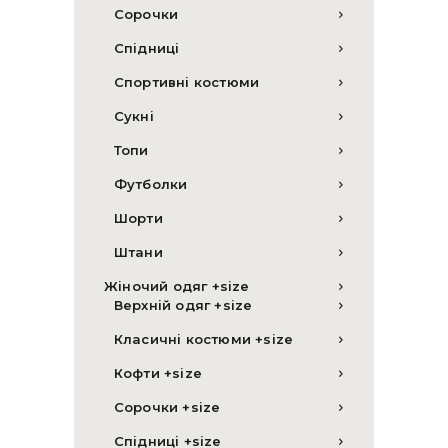
Сорочки
Спідниці
Спортивні костюми
Сукні
Топи
Футболки
Шорти
Штани
Жіночий одяг +size
Верхній одяг +size
Класичні костюми +size
Кофти +size
Сорочки +size
Спідниці +size