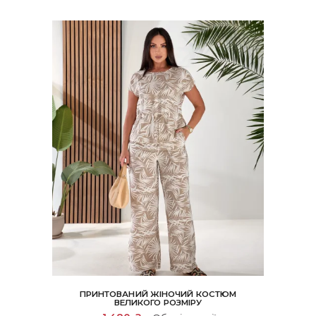
вибрати
на
сторінці
товару
ПРИНТОВАНИЙ ЖІНОЧИЙ КОСТЮМ
ВЕЛИКОГО РОЗМІРУ
Цей