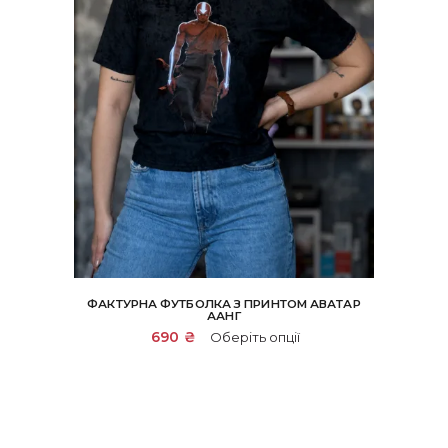
ФАКТУРНА ФУТБОЛКА З ПРИНТОМ АВАТАР
ААНГ
Цей
690
₴
Оберіть опції
товар
має
кілька
варіантів.
Параметри
можна