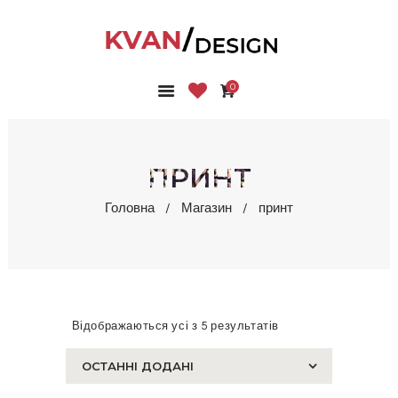
0
ГОЛОВНА
КОЛЕКЦІЇ
МАГАЗИН
ПРИНТ
ПРО НАС
Головна
Магазин
принт
БЛОГ
КОНТАКТИ
КАБІНЕТ
Відображаються усі з 5 результатів
Сортовано
за
останнім