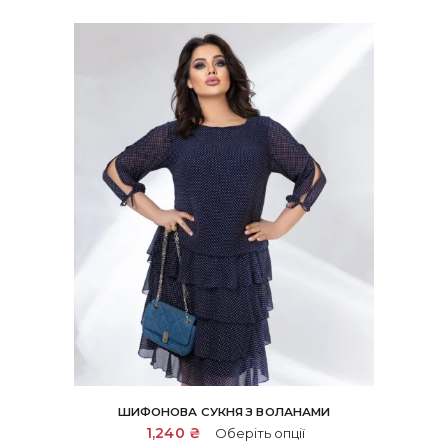
ШИФОНОВА СУКНЯ З ВОЛАНАМИ
Цей
1,240
₴
Оберіть опції
товар