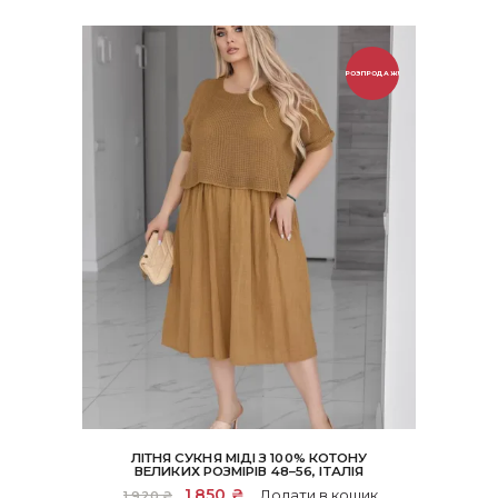
РОЗПРОДАЖ!
ЛІТНЯ СУКНЯ МІДІ З 100% КОТОНУ
ВЕЛИКИХ РОЗМІРІВ 48–56, ІТАЛІЯ
Оригінальна
1,850
₴
Поточна
Додати в кошик
1,920
₴