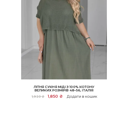
ЛІТНЯ СУКНЯ МІДІ З 100% КОТОНУ
ВЕЛИКИХ РОЗМІРІВ 48–56, ІТАЛІЯ
Оригінальна
1,850
₴
Поточна
Додати в кошик
1,920
₴
ціна:
ціна:
1,920 ₴.
1,850 ₴.