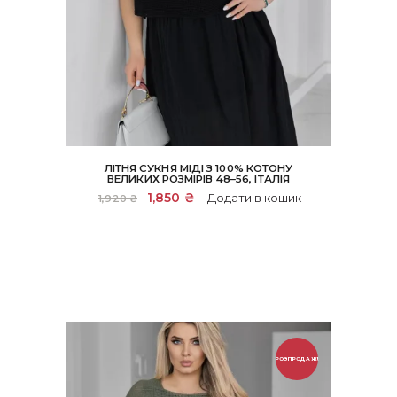
ЛІТНЯ СУКНЯ МІДІ З 100% КОТОНУ
ВЕЛИКИХ РОЗМІРІВ 48–56, ІТАЛІЯ
Оригінальна
1,850
₴
Поточна
Додати в кошик
1,920
₴
ціна:
ціна:
1,920 ₴.
1,850 ₴.
РОЗПРОДАЖ!