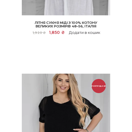
ЛІТНЯ СУКНЯ МІДІ З 100% КОТОНУ
ВЕЛИКИХ РОЗМІРІВ 48–56, ІТАЛІЯ
Оригінальна
1,850
₴
Поточна
Додати в кошик
1,920
₴
ціна:
ціна:
1,920 ₴.
1,850 ₴.
РОЗПРОДАЖ!