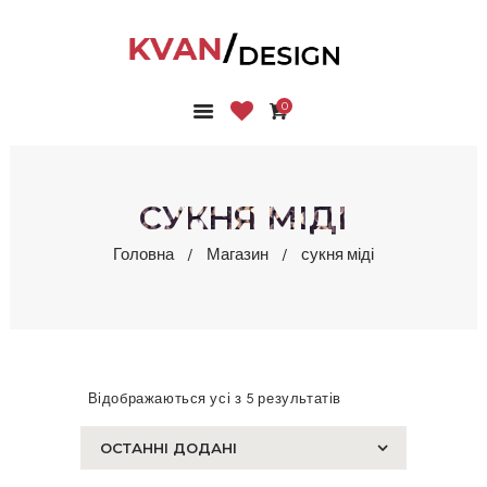
0
ГОЛОВНА
КОЛЕКЦІЇ
МАГАЗИН
СУКНЯ МІДІ
ПРО НАС
Головна
Магазин
сукня міді
БЛОГ
КОНТАКТИ
КАБІНЕТ
Відображаються усі з 5 результатів
Сортовано
за
останнім