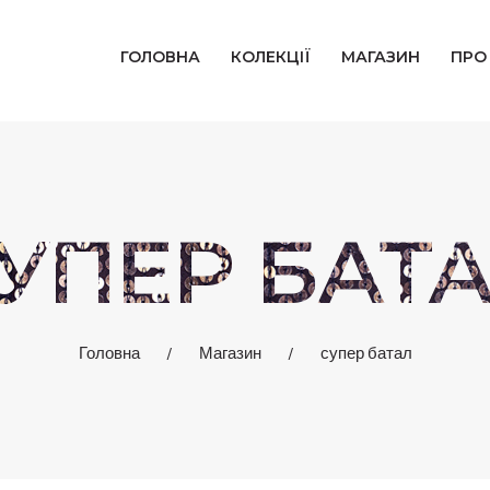
ГОЛОВНА
ГОЛОВНА
КОЛЕКЦІЇ
МАГАЗИН
ПРО
КОЛЕКЦІЇ
МАГАЗИН
ПРО НАС
УПЕР БАТ
БЛОГ
КОНТАКТИ
Головна
Магазин
супер батал
КАБІНЕТ