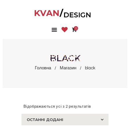
0
ГОЛОВНА
КОЛЕКЦІЇ
МАГАЗИН
BLACK
ПРО НАС
Головна
Магазин
black
БЛОГ
КОНТАКТИ
КАБІНЕТ
Відображаються усі з 2 результатів
Сортовано
за
останнім