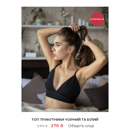
РОЗПРОДАЖ!
ТОП ТРИКУТНИКИ ЧОРНИЙ ТА БІЛИЙ
Цей
Оригінальна
270
₴
Поточна
Оберіть опції
290
₴
товар