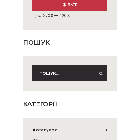
Мінімальна
Найбільша
ФІЛЬТР
ціна
ціна
Ціна:
270 ₴
—
420 ₴
ПОШУК
КАТЕГОРІЇ
Аксесуари