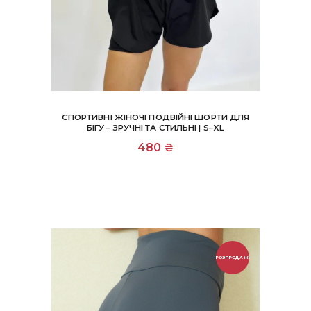
СПОРТИВНІ ЖІНОЧІ ПОДВІЙНІ ШОРТИ ДЛЯ
БІГУ – ЗРУЧНІ ТА СТИЛЬНІ | S–XL
Цей
480
₴
товар
має
кілька
варіантів.
Параметри
можна
вибрати
на
сторінці
РОЗПРОДАЖ!
товару