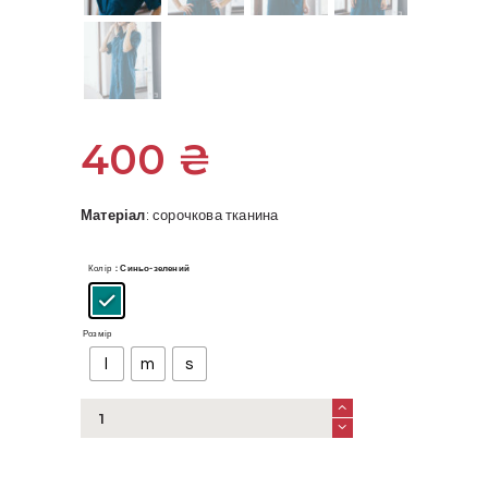
400
₴
Матеріал
: сорочкова тканина
Колір
: Синьо-зелений
Розмір
l
m
s
Плаття
сорочка
синьо-
зелена