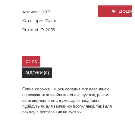
кількість
ДОДАТ
Артикул:
0032
Категорія:
Сукні
Product ID:
2039
ОПИС
ВІДГУКИ (0)
Сукня-сорочка – щось середнє між класичною
сорочкою та звичайною легкою сукнею, разом
вони висловлюють дуже гарне поєднання і
підійдуть як для звичайної прогулянки, так і для
походу в ресторан чи на зустріч