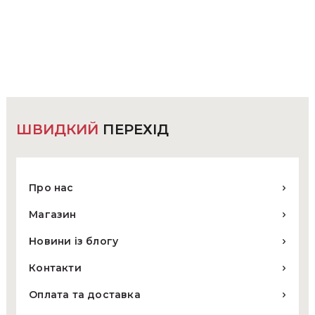
кілька
варіантів.
Параметри
можна
вибрати
на
сторінці
товару
ШВИДКИЙ
ПЕРЕХІД
Про нас
Магазин
Новини із блогу
Контакти
Оплата та доставка