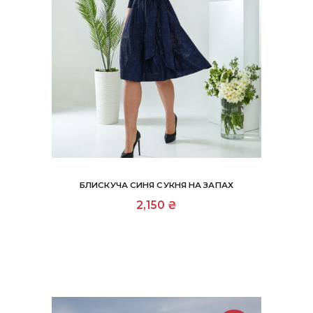
БЛИСКУЧА СИНЯ СУКНЯ НА ЗАПАХ
Цей
2,150
₴
товар
має
кілька
варіантів.
Параметри
можна
вибрати
на