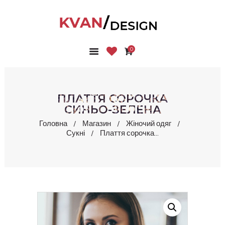
0
ГОЛОВНА
КОЛЕКЦІЇ
МАГАЗИН
ПЛАТТЯ СОРОЧКА
ПРО НАС
СИНЬО-ЗЕЛЕНА
БЛОГ
Головна
Магазин
Жіночий одяг
Сукні
Плаття сорочка...
КОНТАКТИ
КАБІНЕТ