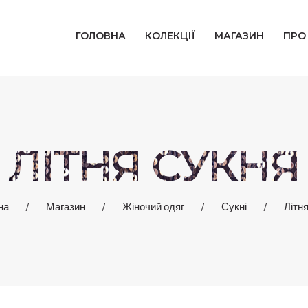
ГОЛОВНА
ГОЛОВНА
КОЛЕКЦІЇ
МАГАЗИН
ПРО
КОЛЕКЦІЇ
МАГАЗИН
ПРО НАС
ЛІТНЯ СУКНЯ
БЛОГ
на
Магазин
Жіночий одяг
Сукні
Літн
КОНТАКТИ
КАБІНЕТ