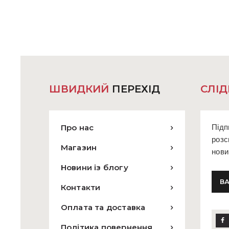
варіантів.
Параметри
можна
вибрати
на
сторінці
товару
ШВИДКИЙ
ПЕРЕХІД
СЛІД
Про нас
Підп
розс
Магазин
нови
Новини із блогу
Контакти
Оплата та доставка
Політика повернення