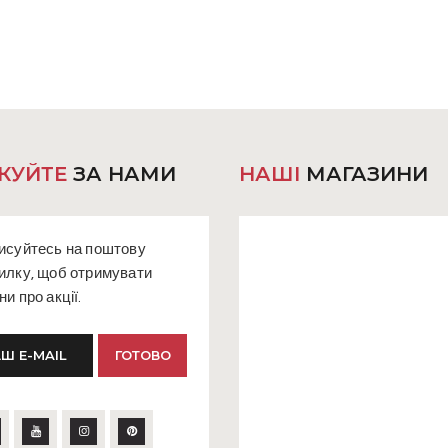
варіантів.
варіа
Параметри
Пара
можна
мож
вибрати
вибр
на
на
сторінці
сторі
товару
това
КУЙТЕ
ЗА НАМИ
НАШІ
МАГАЗИНИ
исуйтесь на поштову
илку, щоб отримувати
ни про акції.