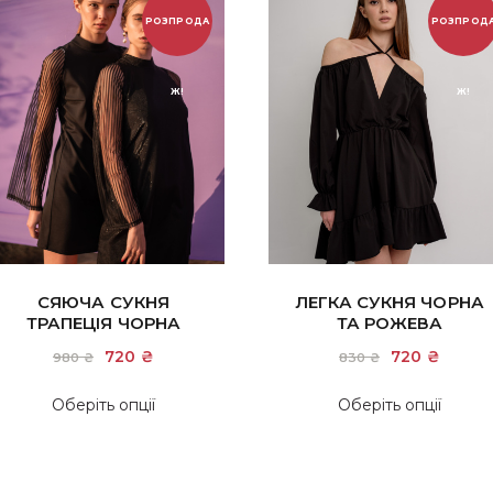
РОЗПРОДА
РОЗПРОД
Ж!
Ж!
СЯЮЧА СУКНЯ
ЛЕГКА СУКНЯ ЧОРНА
ТРАПЕЦІЯ ЧОРНА
ТА РОЖЕВА
Оригінальна
720
₴
Поточна
Оригінальн
720
₴
Пото
980
₴
830
₴
ціна:
ціна:
ціна:
ціна:
980 ₴.
720 ₴.
830 ₴.
720 ₴
Цей
Цей
Оберіть опції
Оберіть опції
товар
това
має
має
кілька
кіль