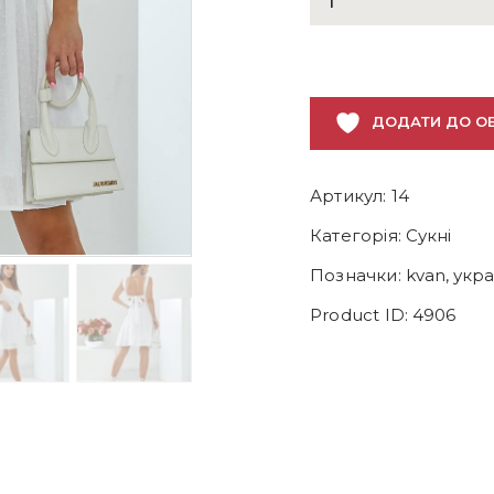
сукня
кількість
ДОДАТИ ДО О
Артикул:
14
Категорія:
Сукні
Позначки:
kvan
,
укра
Product ID:
4906