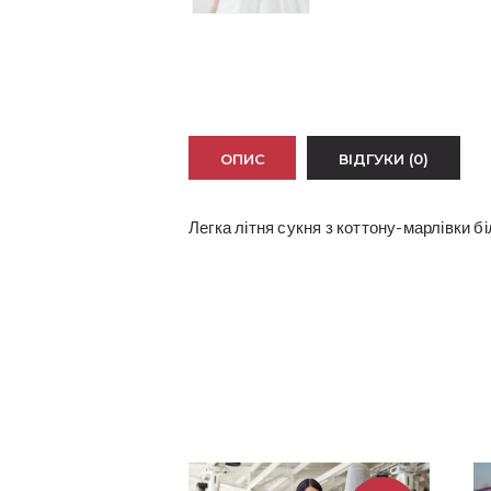
ОПИС
ВІДГУКИ (0)
Легка літня сукня з коттону-марлівки б