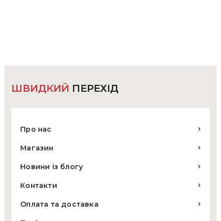
варіантів.
Параметри
можна
вибрати
на
сторінці
товару
ШВИДКИЙ
ПЕРЕХІД
Про нас
Магазин
Новини із блогу
Контакти
Оплата та доставка