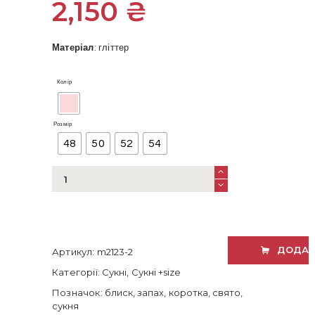
2,150
₴
Матеріал
: гліттер
Колір
Розмір
48
50
52
54
Блискуча
пудрова
сукня
на
запах
кількість
ДОДАТ
Артикул:
m2123-2
Категорії:
Сукні
,
Сукні +size
Позначок:
блиск
,
запах
,
коротка
,
свято
,
сукня