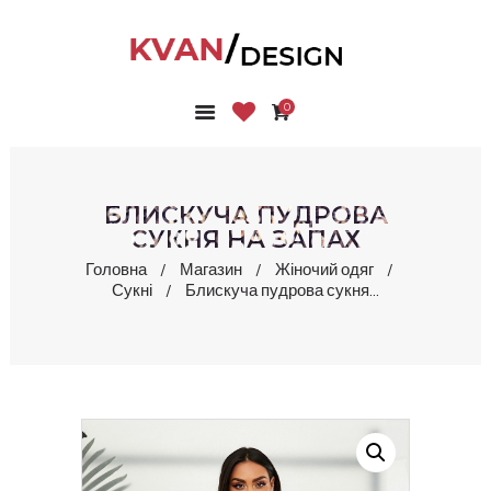
0
ГОЛОВНА
КОЛЕКЦІЇ
МАГАЗИН
БЛИСКУЧА ПУДРОВА
ПРО НАС
СУКНЯ НА ЗАПАХ
БЛОГ
Головна
Магазин
Жіночий одяг
Сукні
Блискуча пудрова сукня...
КОНТАКТИ
КАБІНЕТ