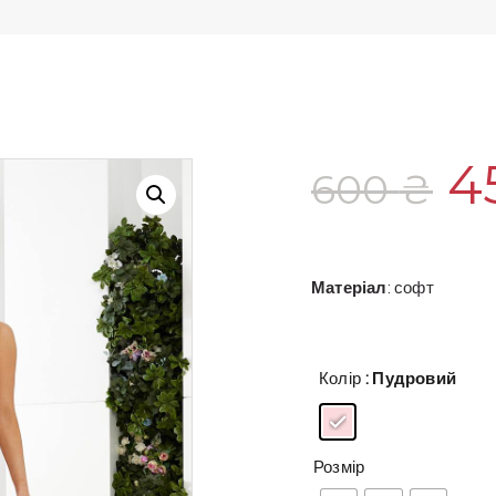
О
4
600
₴
ц
6
Матеріал
: софт
Колір
: Пудровий
Розмір