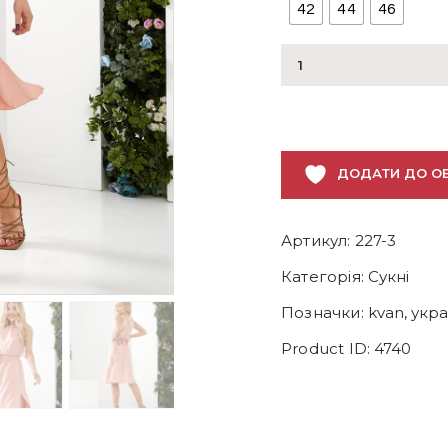
42
44
46
Сукня
з
розрізами
пудрова
кількість
ДОДАТИ ДО О
Артикул:
227-3
Категорія:
Сукні
Позначки:
kvan
,
укра
Product ID:
4740