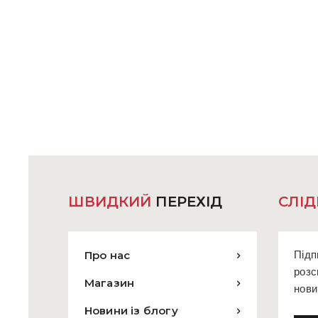
товар
має
кілька
варіантів.
Параметр
можна
вибрати
на
сторінці
товару
ШВИДКИЙ
ПЕРЕХІД
СЛІД
Про нас
Підп
розс
Магазин
нови
Новини із блогу