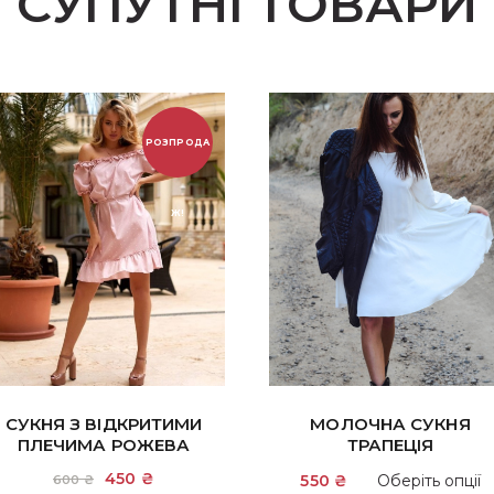
СУПУТНІ ТОВАРИ
РОЗПРОДА
Ж!
СУКНЯ З ВІДКРИТИМИ
МОЛОЧНА СУКНЯ
ПЛЕЧИМА РОЖЕВА
ТРАПЕЦІЯ
Оригінальна
450
₴
Поточна
550
₴
Оберіть опції
600
₴