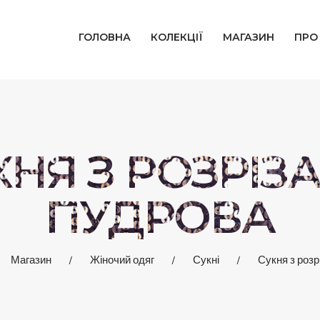
ГОЛОВНА
ГОЛОВНА
КОЛЕКЦІЇ
МАГАЗИН
ПРО
КОЛЕКЦІЇ
МАГАЗИН
ПРО НАС
КНЯ З РОЗРІЗ
БЛОГ
ПУДРОВА
КОНТАКТИ
Магазин
Жіночий одяг
Сукні
Сукня з роз
КАБІНЕТ