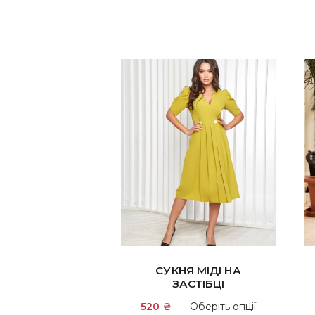
СУКНЯ МІДІ НА
ЗАСТІБЦІ
Цей
520
₴
Оберіть опції