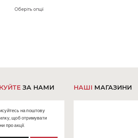
ціна:
ціна:
600 ₴.
450 ₴.
Цей
Оберіть опції
товар
має
кілька
и
варіантів.
Параметри
можна
вибрати
на
сторінці
товару
КУЙТЕ
ЗА НАМИ
НАШІ
МАГАЗИНИ
исуйтесь на поштову
илку, щоб отримувати
ни про акції.