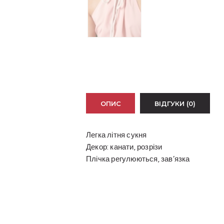
ОПИС
ВІДГУКИ (0)
Легка літня сукня
Декор: канати, розрізи
Плічка регулюються, зав’язка