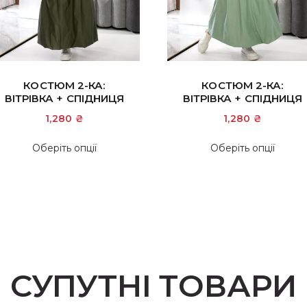
КОСТЮМ 2-КА:
КОСТЮМ 2-КА:
ВІТРІВКА + СПІДНИЦЯ
ВІТРІВКА + СПІДНИЦЯ
1,280
₴
1,280
₴
Цей
Цей
Оберіть опції
Оберіть опції
товар
това
має
має
кілька
кіль
варіантів.
варіа
Параметри
Пара
можна
мож
вибрати
вибр
СУПУТНІ ТОВАРИ
на
на
сторінці
сторі
товару
това