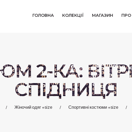
ГОЛОВНА
ГОЛОВНА
КОЛЕКЦІЇ
МАГАЗИН
ПРО
КОЛЕКЦІЇ
МАГАЗИН
ПРО НАС
М 2-КА: ВІТР
БЛОГ
СПІДНИЦЯ
КОНТАКТИ
Жіночий одяг +size
Спортивні костюми +size
КАБІНЕТ