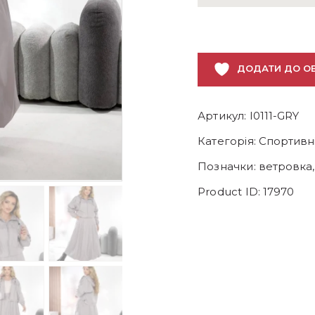
2-
ка:
вітрівка
+
ДОДАТИ ДО О
спідниця
кількість
Артикул:
I0111-GRY
Категорія:
Спортивні
Позначки:
ветровка
Product ID:
17970