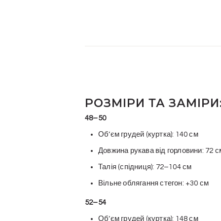
РОЗМІРИ ТА ЗАМІРИ
48–50
Обʼєм грудей (куртка): 140 см
Довжина рукава від горловини: 72 с
Талія (спідниця): 72–104 см
Вільне облягання стегон: +30 см
52–54
Обʼєм грудей (куртка): 148 см