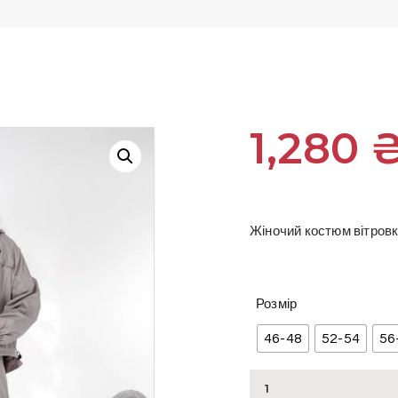
1,280
Жіночий костюм вітровк
Розмір
46-48
52-54
56
Костюм