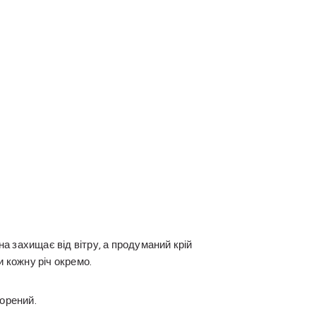
а захищає від вітру, а продуманий крій
 кожну річ окремо.
борений.