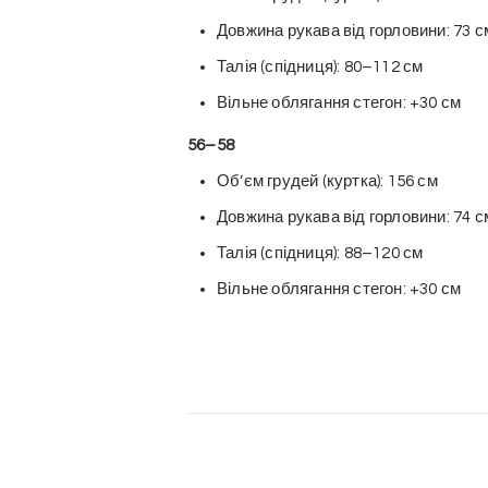
Довжина рукава від горловини: 73 с
Талія (спідниця): 80–112 см
Вільне облягання стегон: +30 см
56–58
Обʼєм грудей (куртка): 156 см
Довжина рукава від горловини: 74 с
Талія (спідниця): 88–120 см
Вільне облягання стегон: +30 см