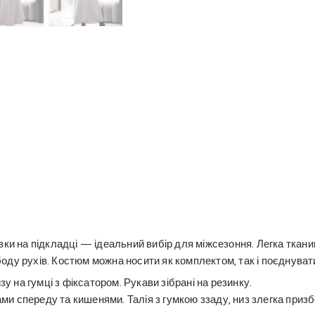
ки на підкладці — ідеальний вибір для міжсезоння. Легка тканин
ду рухів. Костюм можна носити як комплектом, так і поєднувати
зу на гумці з фіксатором. Рукави зібрані на резинку.
ками спереду та кишенями. Талія з гумкою ззаду, низ злегка приз