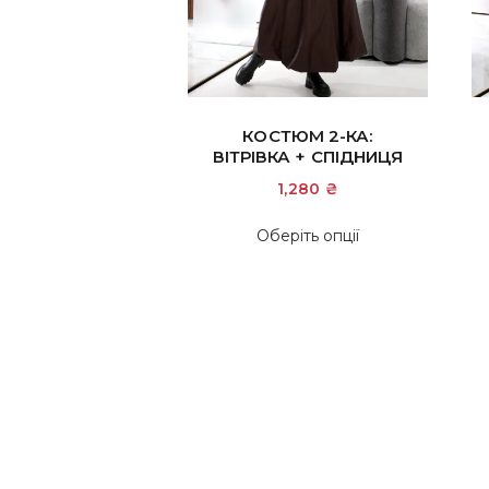
КОСТЮМ 2-КА:
ВІТРІВКА + СПІДНИЦЯ
1,280
₴
Цей
Оберіть опції
товар
має
кілька
варіантів.
Параметри
можна
вибрати
на
сторінці
товару