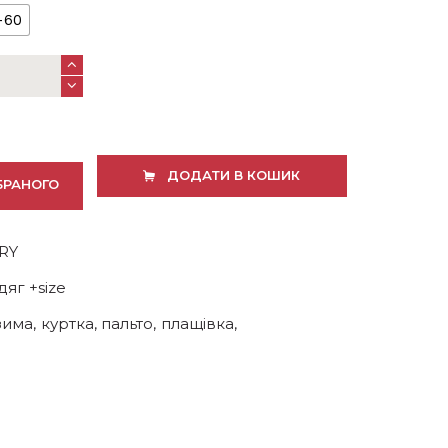
-60
ДОДАТИ В КОШИК
БРАНОГО
RY
дяг +size
зима
,
куртка
,
пальто
,
плащівка
,