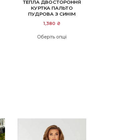
ТЕПЛА ДВОСТОРОННЯ
КУРТКА ПАЛЬТО
ПУДРОВА З СИНІМ
1,380
₴
Цей
Оберіть опції
р
товар
має
ка
кілька
нтів.
варіантів.
метри
Параметри
на
можна
ати
вибрати
на
нці
сторінці
ру
товару