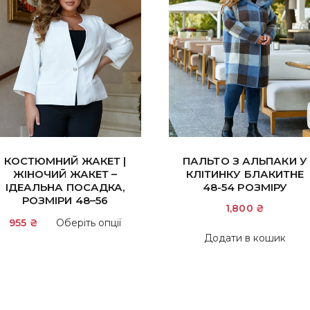
КОСТЮМНИЙ ЖАКЕТ |
ПАЛЬТО З АЛЬПАКИ У
ЖІНОЧИЙ ЖАКЕТ –
КЛІТИНКУ БЛАКИТНЕ
ІДЕАЛЬНА ПОСАДКА,
48-54 РОЗМІРУ
РОЗМІРИ 48–56
1,800
₴
Цей
955
₴
Оберіть опції
товар
Додати в кошик
має
кілька
варіантів.
Параметри