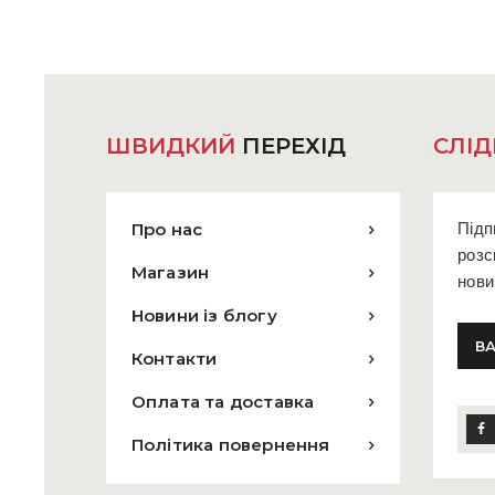
Параметри
можна
вибрати
на
сторінці
товару
ШВИДКИЙ
ПЕРЕХІД
СЛІД
Про нас
Підп
розс
Магазин
нови
Новини із блогу
Контакти
Оплата та доставка
Політика повернення