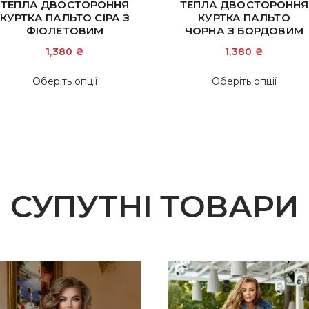
Оцінено в
ТЕПЛА ДВОСТОРОННЯ
ТЕПЛА ДВОСТОРОННЯ
5.00
КУРТКА ПАЛЬТО СІРА З
КУРТКА ПАЛЬТО
з 5
ФІОЛЕТОВИМ
ЧОРНА З БОРДОВИМ
1,380
₴
1,380
₴
Цей
Цей
Оберіть опції
Оберіть опції
товар
това
має
має
кілька
кіль
варіантів.
варіа
Параметри
Пара
можна
мож
вибрати
вибр
СУПУТНІ ТОВАРИ
на
на
сторінці
сторі
товару
това