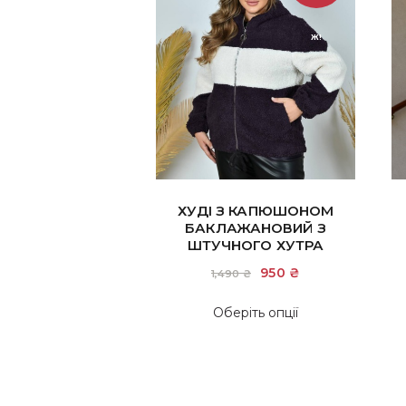
Ж!
ХУДІ З КАПЮШОНОМ
БАКЛАЖАНОВИЙ З
ШТУЧНОГО ХУТРА
Оригінальна
950
₴
Поточна
1,490
₴
ціна:
ціна:
1,490 ₴.
950 ₴.
Цей
Оберіть опції
товар
має
кілька
варіантів.