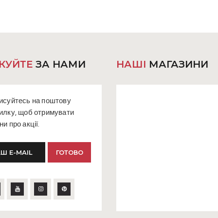
можна
вибрати
на
сторінці
товару
КУЙТЕ
ЗА НАМИ
НАШІ
МАГАЗИНИ
исуйтесь на поштову
илку, щоб отримувати
ни про акції.