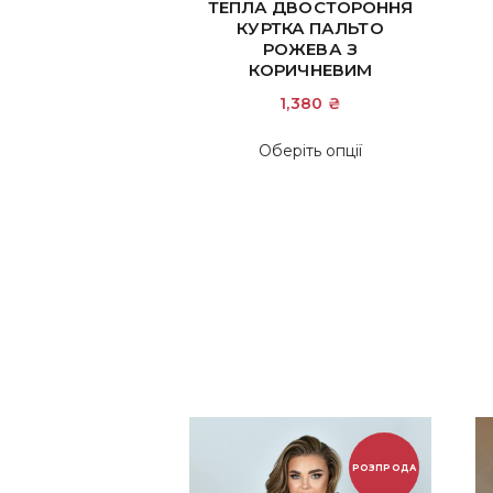
Оцінено в
ТЕПЛА ДВОСТОРОННЯ
5.00
КУРТКА ПАЛЬТО
з 5
РОЖЕВА З
КОРИЧНЕВИМ
1,380
₴
Цей
Оберіть опції
товар
має
кілька
варіантів.
Параметри
можна
вибрати
на
сторінці
товару
РОЗПРОДА