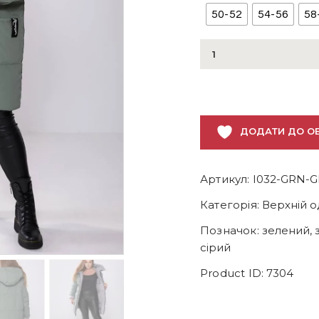
50-52
54-56
58
Тепла
двостороння
куртка
пальто
зелена
ДОДАТИ ДО О
з
сірим
кількість
Артикул:
I032-GRN-G
Категорія:
Верхній о
Позначок:
зелений
,
сірий
Product ID:
7304