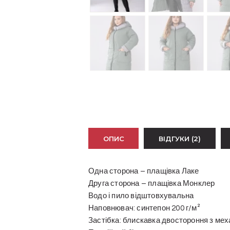
ОПИС
ВІДГУКИ (2)
Одна сторона – плащівка Лаке
Друга сторона – плащівка Монклер
Водо і пило відштовхувальна
Наповнювач: синтепон 200 г/м²
Застібка: блискавка двостороння з мех