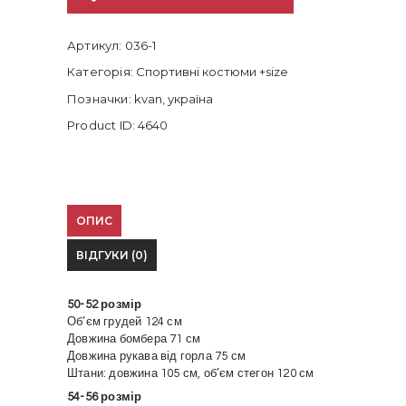
Артикул:
036-1
Категорія:
Спортивні костюми +size
Позначки:
kvan
,
україна
Product ID:
4640
ОПИС
ВІДГУКИ (0)
50-52 розмір
Об’єм грудей 124 см
Довжина бомбера 71 см
Довжина рукава від горла 75 см
Штани: довжина 105 см, об’єм стегон 120 см
54-56 розмір