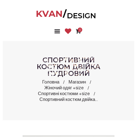
0
ГОЛОВНА
КОЛЕКЦІЇ
МАГАЗИН
СПОРТИВНИЙ
ПРО НАС
КОСТЮМ ДВІЙКА
ПУДРОВИЙ
БЛОГ
КОНТАКТИ
Головна
Магазин
Жіночий одяг +size
КАБІНЕТ
Спортивні костюми +size
Спортивний костюм двійка...