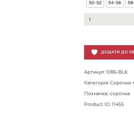
50-52
54-56
58
Жіноча
сорочка
з
відткритими
плечами
ДОДАТИ ДО О
кількість
Артикул:
I086-BLK
Категорія:
Сорочки +
Позначка:
сорочка
Product ID:
11455