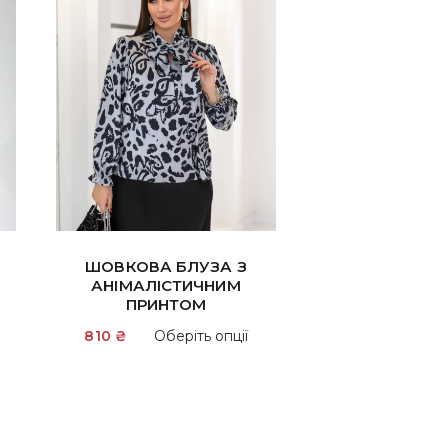
ШОВКОВА БЛУЗА З
АНІМАЛІСТИЧНИМ
ПРИНТОМ
Цей
810
₴
Оберіть опції
товар
має
кілька
варіантів.
Параметри