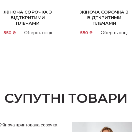
ЖІНОЧА СОРОЧКА З
ЖІНОЧА СОРОЧКА З
ВІДТКРИТИМИ
ВІДТКРИТИМИ
ПЛЕЧАМИ
ПЛЕЧАМИ
Цей
550
₴
Оберіть опції
550
₴
Оберіть опції
товар
має
кілька
варіантів.
и
Параметри
можна
вибрати
на
СУПУТНІ ТОВАРИ
сторінці
товару