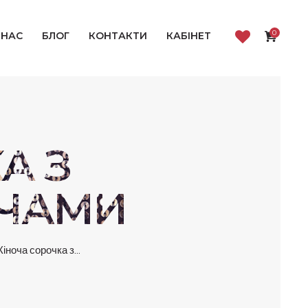
0
 НАС
БЛОГ
КОНТАКТИ
КАБІНЕТ
А З
ЕЧАМИ
іноча сорочка з...