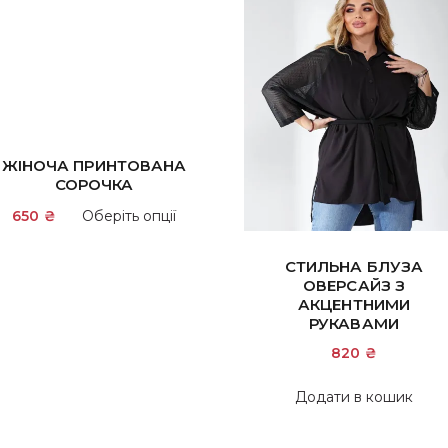
ЖІНОЧА ПРИНТОВАНА
СОРОЧКА
Цей
650
₴
Оберіть опції
товар
має
СТИЛЬНА БЛУЗА
кілька
ОВЕРСАЙЗ З
варіантів.
АКЦЕНТНИМИ
РУКАВАМИ
и
Параметри
можна
820
₴
вибрати
Додати в кошик
на
сторінці
товару