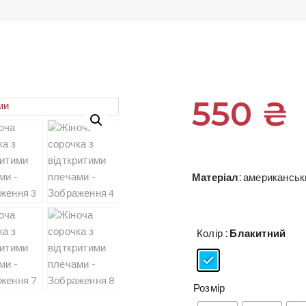
550
₴
Матеріал:
американськи
Колір
: Блакитний
Розмір