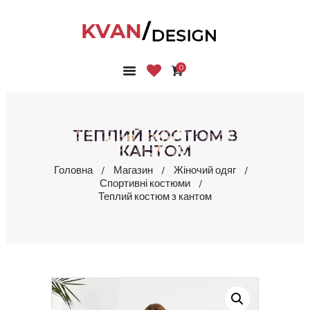
0
ГОЛОВНА
КОЛЕКЦІЇ
МАГАЗИН
ТЕПЛИЙ КОСТЮМ З
ПРО НАС
КАНТОМ
БЛОГ
Головна
Магазин
Жіночий одяг
Спортивні костюми
КОНТАКТИ
Теплий костюм з кантом
КАБІНЕТ