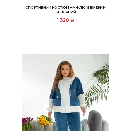
СПОРТИВНИЙ КОСТЮМ НА ФЛІСІ БЕЖЕВИЙ
ТА ЧОРНИЙ
Цей
1,320
₴
товар
має
кілька
варіантів.
Параметри
можна
вибрати
на
сторінці
товару