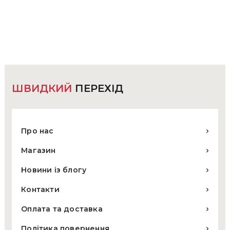
кілька
варіантів.
Параметри
можна
вибрати
на
сторінці
товару
ШВИДКИЙ
ПЕРЕХІД
Про нас
Магазин
Новини із блогу
Контакти
Оплата та доставка
Політика повернення