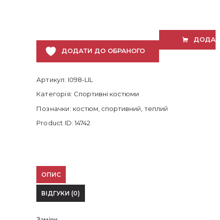
з
кантом
кількість
ДОДАТ
ДОДАТИ ДО ОБРАНОГО
Артикул:
I098-LIL
Категорія:
Спортивні костюми
Позначки:
костюм
,
спортивний
,
теплий
Product ID:
14742
ОПИС
ВІДГУКИ (0)