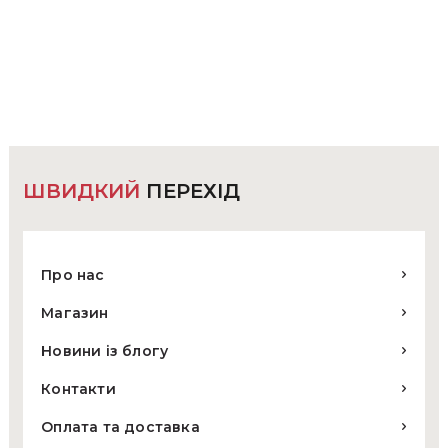
кілька
варіантів.
Параметри
можна
вибрати
на
сторінці
товару
ШВИДКИЙ
ПЕРЕХІД
Про нас
Магазин
Новини із блогу
Контакти
Оплата та доставка