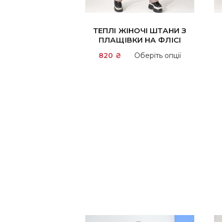
ТЕПЛІ ЖІНОЧІ ШТАНИ З
ПЛАЩІВКИ НА ФЛІСІ
Цей
820
₴
Оберіть опції
товар
має
кілька
варіантів.
Параметр
можна
вибрати
на
сторінці
товару