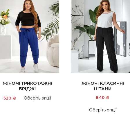
ЖІНОЧІ ТРИКОТАЖНІ
ЖІНОЧІ КЛАСИЧНІ
БРІДЖІ
ШТАНИ
Цей
840
₴
520
₴
Оберіть опції
товар
Цей
має
Оберіть опції
това
кілька
має
варіантів.
и
кіль
Параметри