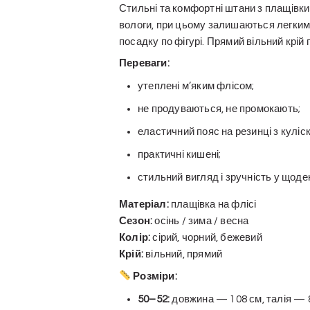
Стильні та комфортні штани з плащівки 
вологи, при цьому залишаються легкими
посадку по фігурі. Прямий вільний крій
Переваги:
утеплені м’яким флісом;
не продуваються, не промокають;
еластичний пояс на резинці з куліс
практичні кишені;
стильний вигляд і зручність у щоде
Матеріал:
плащівка на флісі
Сезон:
осінь / зима / весна
Колір:
сірий, чорний, бежевий
Крій:
вільний, прямий
Розміри:
50–52:
довжина — 108 см, талія — 8