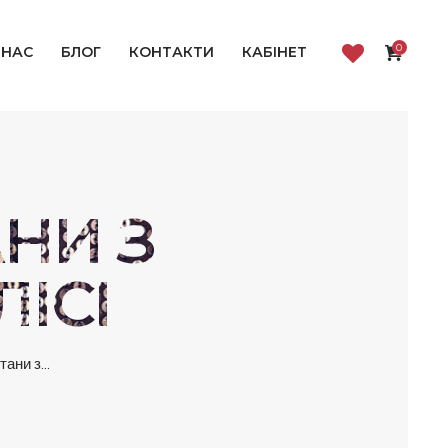
0
 НАС
БЛОГ
КОНТАКТИ
КАБІНЕТ
АНИ З
ІСІ
ани з...