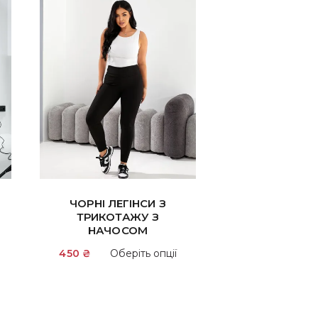
ЧОРНІ ЛЕГІНСИ З
ТРИКОТАЖУ З
НАЧОСОМ
Цей
450
₴
Оберіть опції
товар
р
має
кілька
ка
варіантів.