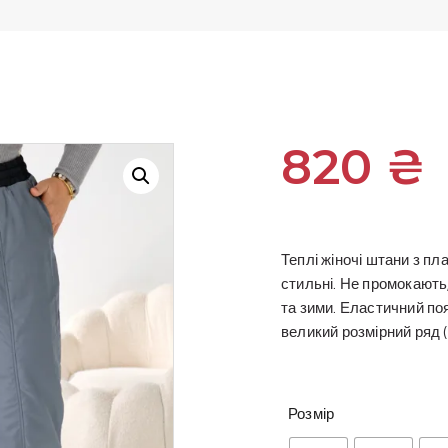
820
₴
Теплі жіночі штани з пл
стильні. Не промокають
та зими. Еластичний поя
великий розмірний ряд (
Розмір