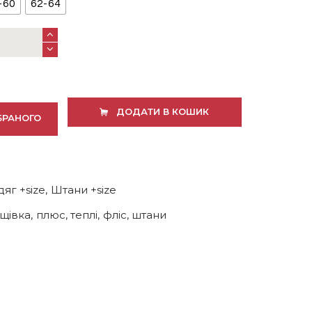
-60
62-64
ДОДАТИ В КОШИК
БРАНОГО
яг +size
,
Штани +size
щівка
,
плюс
,
теплі
,
фліс
,
штани