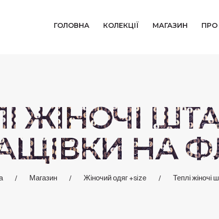
ГОЛОВНА
ГОЛОВНА
КОЛЕКЦІЇ
МАГАЗИН
ПРО
КОЛЕКЦІЇ
МАГАЗИН
ПРО НАС
І ЖІНОЧІ ШТ
БЛОГ
АЩІВКИ НА ФЛ
КОНТАКТИ
а
Магазин
Жіночий одяг +size
Теплі жіночі шт
КАБІНЕТ