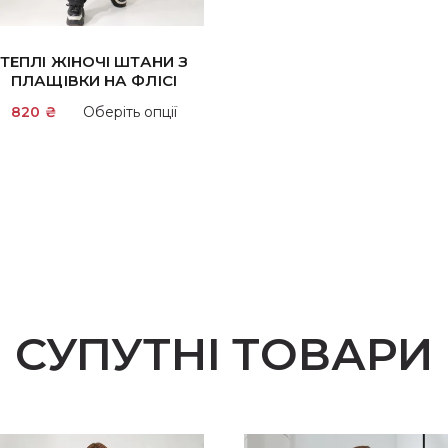
ТЕПЛІ ЖІНОЧІ ШТАНИ З
ПЛАЩІВКИ НА ФЛІСІ
Цей
820
₴
Оберіть опції
товар
має
кілька
варіантів.
и
Параметри
можна
вибрати
на
сторінці
СУПУТНІ ТОВАРИ
товару