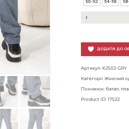
50-52
54-56
58
Теплі
жіночі
штани
з
плащівки
ДОДАТИ ДО О
на
флісі
кількість
Артикул:
K2502-GRY
Категорії:
Жіночий од
Позначок:
батал
,
пла
Product ID:
17522