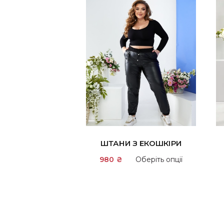
ШТАНИ З ЕКОШКІРИ
Цей
980
₴
Оберіть опції
товар
має
кілька
варіантів.
Параметр