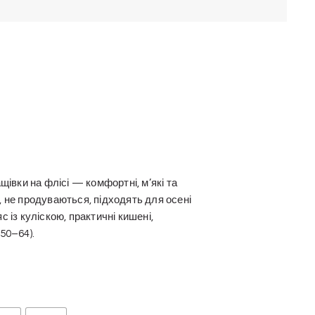
ащівки на флісі — комфортні, м’які та
, не продуваються, підходять для осені
с із куліскою, практичні кишені,
50–64).