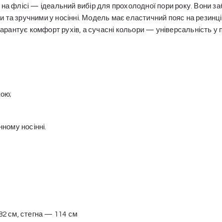
на флісі — ідеальний вибір для прохолодної пори року. Вони заб
 та зручними у носінні. Модель має еластичний пояс на резинц
 гарантує комфорт рухів, а сучасні кольори — універсальність у
кою;
нному носінні.
2 см, стегна — 114 см