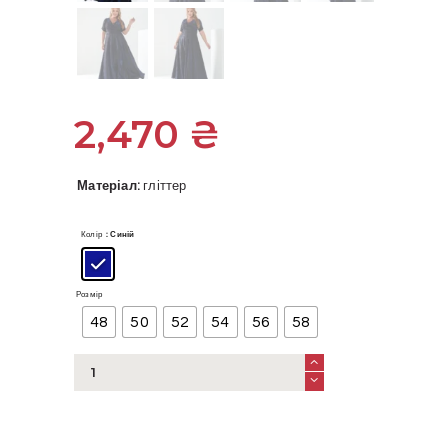
2,470
₴
Матеріал:
гліттер
Колір
: Синій
Розмір
48
50
52
54
56
58
Вечірня
блискуча
довга
сукня
великого