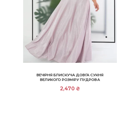
ВЕЧІРНЯ БЛИСКУЧА ДОВГА СУКНЯ
ВЕЛИКОГО РОЗМІРУ ПУДРОВА
Цей
2,470
₴
товар
має
кілька
варіантів.
Параметри
можна
вибрати
на
сторінці