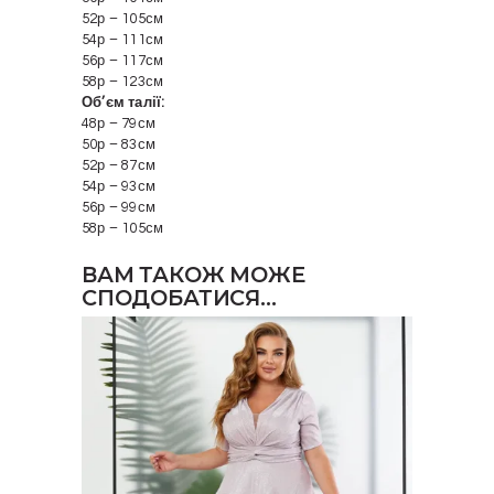
52р – 105см
54р – 111см
56р – 117см
58р – 123см
Об’єм талії:
48р – 79см
50р – 83см
52р – 87см
54р – 93см
56р – 99см
58р – 105см
ВАМ ТАКОЖ МОЖЕ
СПОДОБАТИСЯ…