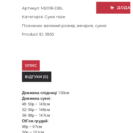
розміру
ДОДАТ
Артикул:
M2018-DBL
кількість
Категорія:
Сукні +size
Позначки:
великий розмір
,
вечірня
,
сукня
Product ID:
5955
ОПИС
ВІДГУКИ (0)
Довжина спідниці
100см
Довжина сукні:
48-50р – 145см
52-54р – 146см
56-58р – 147см
Об’єм грудей:
48р – 97см
50р – 101см