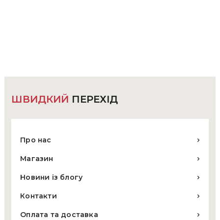
має
кілька
варіантів.
Параметри
можна
вибрати
на
сторінці
товару
ШВИДКИЙ
ПЕРЕХІД
Про нас
Магазин
Новини із блогу
Контакти
Оплата та доставка