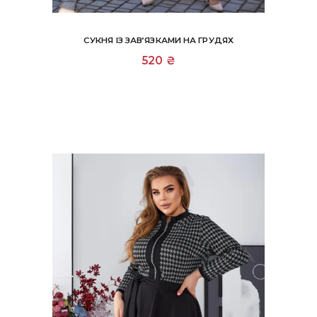
СУКНЯ ІЗ ЗАВ’ЯЗКАМИ НА ГРУДЯХ
Цей
520
₴
товар
має
кілька
варіантів.
Параметри
можна
вибрати
на
сторінці
товару