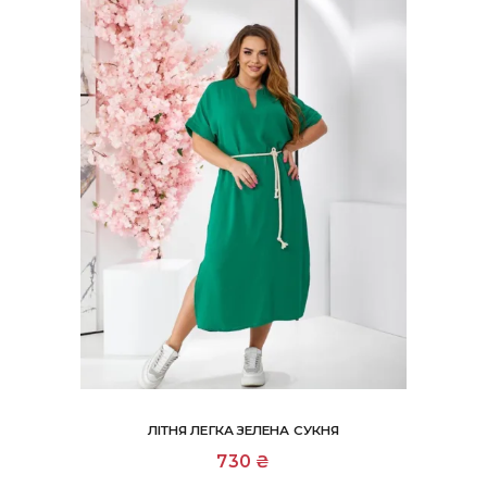
на
сторінці
товару
ЛІТНЯ ЛЕГКА ЗЕЛЕНА СУКНЯ
Цей
730
₴
товар