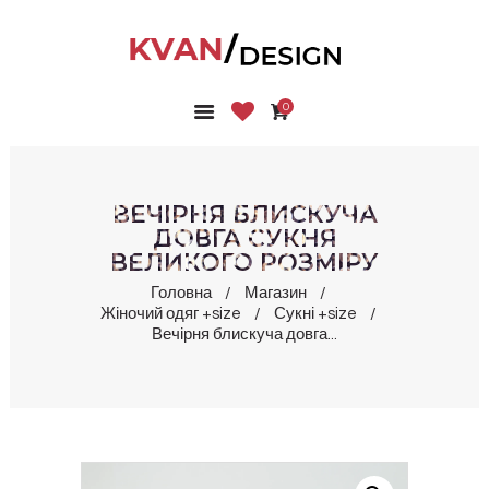
0
ГОЛОВНА
КОЛЕКЦІЇ
МАГАЗИН
ВЕЧІРНЯ БЛИСКУЧА
ПРО НАС
ДОВГА СУКНЯ
ВЕЛИКОГО РОЗМІРУ
БЛОГ
КОНТАКТИ
Головна
Магазин
Жіночий одяг +size
Сукні +size
КАБІНЕТ
Вечірня блискуча довга...