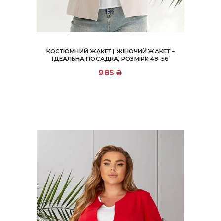
КОСТЮМНИЙ ЖАКЕТ | ЖІНОЧИЙ ЖАКЕТ –
ІДЕАЛЬНА ПОСАДКА, РОЗМІРИ 48–56
Цей
985
₴
товар
має
кілька
варіантів.
Параметри
можна
вибрати
на
сторінці
товару