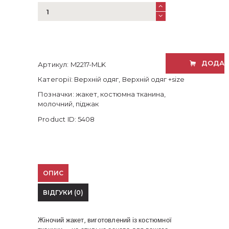
Костюмний
жакет
|
жіночий
жакет
–
ДОДАТ
Артикул:
M2217-MLK
ідеальна
посадка,
Категорії:
Верхній одяг
,
Верхній одяг +size
розміри
Позначки:
жакет
,
костюмна тканина
,
48–
молочний
,
піджак
56
кількість
Product ID:
5408
ОПИС
ВІДГУКИ (0)
Жіночий жакет, виготовлений із костюмної