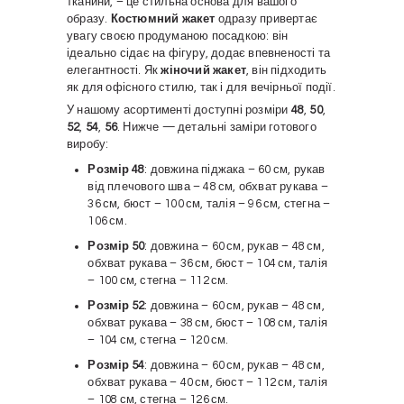
тканини, – це стильна основа для вашого
образу.
Костюмний жакет
одразу привертає
увагу своєю продуманою посадкою: він
ідеально сідає на фігуру, додає впевненості та
елегантності. Як
жіночий жакет
, він підходить
як для офісного стилю, так і для вечірньої події.
У нашому асортименті доступні розміри
48
,
50
,
52
,
54
,
56
. Нижче — детальні заміри готового
виробу:
Розмір 48
: довжина піджака – 60 см, рукав
від плечового шва – 48 см, обхват рукава –
36 см, бюст – 100 см, талія – 96 см, стегна –
106 см.
Розмір 50
: довжина – 60 см, рукав – 48 см,
обхват рукава – 36 см, бюст – 104 см, талія
– 100 см, стегна – 112 см.
Розмір 52
: довжина – 60 см, рукав – 48 см,
обхват рукава – 38 см, бюст – 108 см, талія
– 104 см, стегна – 120 см.
Розмір 54
: довжина – 60 см, рукав – 48 см,
обхват рукава – 40 см, бюст – 112 см, талія
– 108 см, стегна – 126 см.