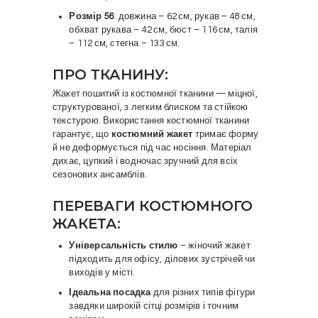
Розмір 56
: довжина – 62 см, рукав – 48 см,
обхват рукава – 42 см, бюст – 116 см, талія
– 112 см, стегна – 133 см.
ПРО ТКАНИНУ:
Жакет пошитий із костюмної тканини — міцної,
структурованої, з легким блиском та стійкою
текстурою. Використання костюмної тканини
гарантує, що
костюмний жакет
тримає форму
й не деформується під час носіння. Матеріал
дихає, цупкий і водночас зручний для всіх
сезонових ансамблів.
ПЕРЕВАГИ КОСТЮМНОГО
ЖАКЕТА:
Універсальність стилю
– жіночий жакет
підходить для офісу, ділових зустрічей чи
виходів у місті.
Ідеальна посадка
для різних типів фігури
завдяки широкій сітці розмірів і точним