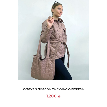
сторінці
товару
КУРТКА З ПОЯСОМ ТА СУМКОЮ БЕЖЕВА
Цей
1,200
₴
товар
має
кілька