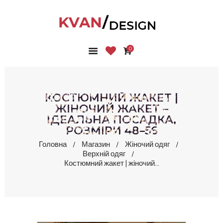
0
ГОЛОВНА
КОЛЕКЦІЇ
МАГАЗИН
КОСТЮМНИЙ ЖАКЕТ |
ПРО НАС
ЖІНОЧИЙ ЖАКЕТ –
ІДЕАЛЬНА ПОСАДКА,
БЛОГ
РОЗМІРИ 48–56
КОНТАКТИ
Головна
Магазин
Жіночий одяг
КАБІНЕТ
Верхній одяг
Костюмний жакет | жіночий...