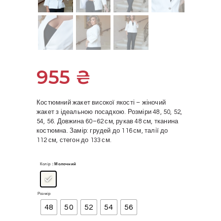
955
₴
Костюмний жакет високої якості – жіночий
жакет з ідеальною посадкою. Розміри 48, 50, 52,
54, 56. Довжина 60–62 см, рукав 48 см, тканина
костюмна. Замір: грудей до 116 см, талії до
112 см, стегон до 133 см.
Колір
: Молочний
Розмір
48
50
52
54
56