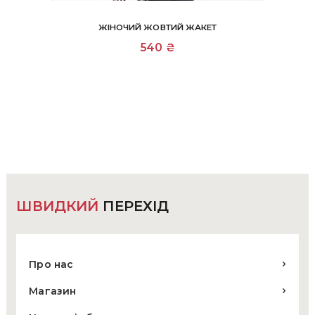
ЖІНОЧИЙ ЖОВТИЙ ЖАКЕТ
Цей
540
₴
товар
має
кілька
варіантів.
Параметри
можна
вибрати
на
сторінці
товару
ШВИДКИЙ
ПЕРЕХІД
Про нас
Магазин