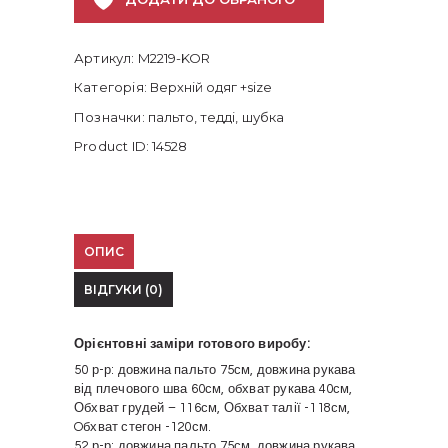
Артикул:
M2219-KOR
Категорія:
Верхній одяг +size
Позначки:
пальто
,
тедді
,
шубка
Product ID:
14528
ОПИС
ВІДГУКИ (0)
Орієнтовні заміри готового виробу:
50 р-р: довжина пальто 75см, довжина рукава
від плечового шва 60см, обхват рукава 40см,
Обхват грудей – 116см, Обхват талії -118см,
Oбхват стегон -120см.
52 р-р: довжина пальто 75см, довжина рукава