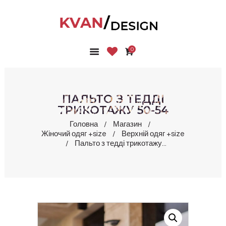
0
ГОЛОВНА
КОЛЕКЦІЇ
МАГАЗИН
ПАЛЬТО З ТЕДДІ
ПРО НАС
ТРИКОТАЖУ 50-54
БЛОГ
Головна
Магазин
Жіночий одяг +size
Верхній одяг +size
КОНТАКТИ
Пальто з тедді трикотажу...
КАБІНЕТ