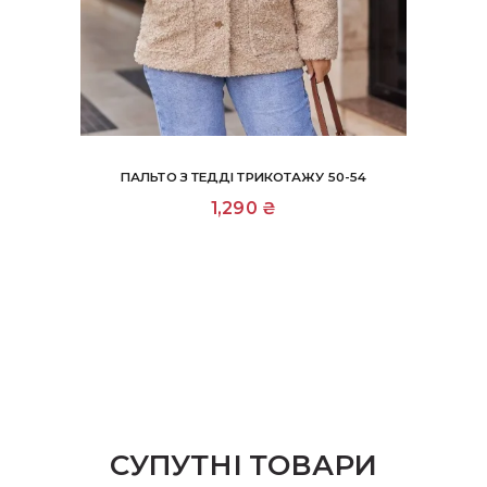
ПАЛЬТО З ТЕДДІ ТРИКОТАЖУ 50-54
Цей
1,290
₴
товар
має
кілька
варіантів.
Параметри
можна
вибрати
на
сторінці
товару
СУПУТНІ ТОВАРИ