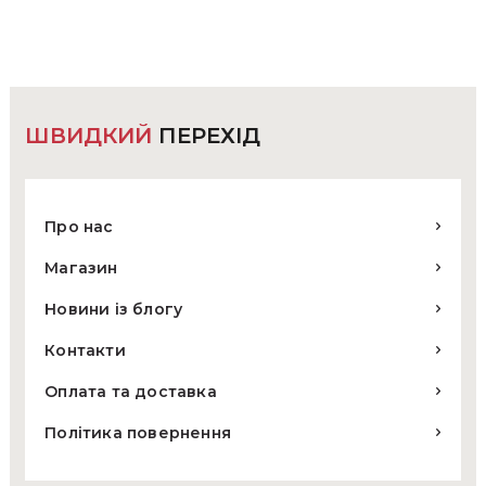
можна
вибрати
на
сторінці
товару
ШВИДКИЙ
ПЕРЕХІД
Про нас
Магазин
Новини із блогу
Контакти
Оплата та доставка
Політика повернення