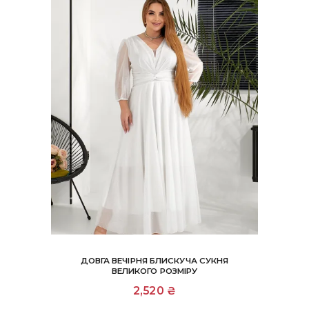
на
сторінці
товару
ДОВГА ВЕЧІРНЯ БЛИСКУЧА СУКНЯ
ВЕЛИКОГО РОЗМІРУ
Цей
2,520
₴
товар