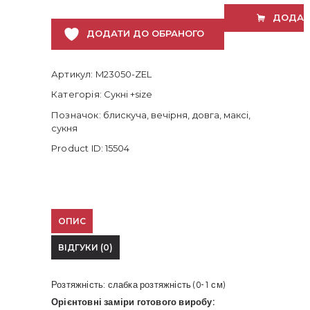
розміру
ДОДАТ
кількість
ДОДАТИ ДО ОБРАНОГО
Артикул:
M23050-ZEL
Категорія:
Сукні +size
Позначок:
блискуча
,
вечірня
,
довга
,
максі
,
сукня
Product ID:
15504
ОПИС
ВІДГУКИ (0)
Розтяжність: слабка розтяжність (0-1 см)
Орієнтовні заміри готового виробу: