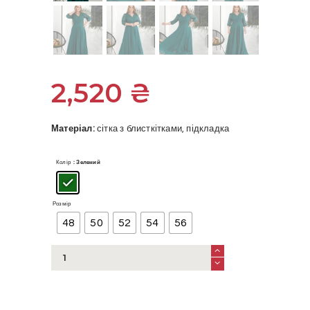
2,520
₴
Матеріал:
сітка з блисткітками, підкладка
Колір
: Зелений
Розмір
48
50
52
54
56
Довга
вечірня
блискуча
сукня
великого