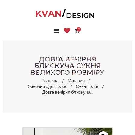
0
ГОЛОВНА
КОЛЕКЦІЇ
МАГАЗИН
ДОВГА ВЕЧІРНЯ
ПРО НАС
БЛИСКУЧА СУКНЯ
ВЕЛИКОГО РОЗМІРУ
БЛОГ
КОНТАКТИ
Головна
Магазин
Жіночий одяг +size
Сукні +size
КАБІНЕТ
Довга вечірня блискуча...