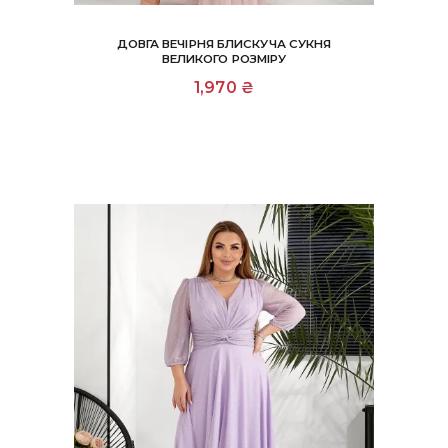
ДОВГА ВЕЧІРНЯ БЛИСКУЧА СУКНЯ
ВЕЛИКОГО РОЗМІРУ
Цей
1,970
₴
товар
має
кілька
варіантів.
Параметри
можна
вибрати
на
сторінці
товару