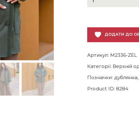
жіноча
дублянка
кількість
ДОДАТИ ДО О
Артикул:
M2336-ZEL
Категорії:
Верхній о
Позначки:
дублянка
Product ID:
8284