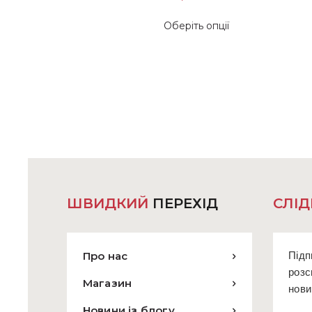
Цей
Оберіть опції
товар
має
кілька
варіантів.
Параметри
можна
вибрати
на
сторінці
товару
ШВИДКИЙ
ПЕРЕХІД
СЛІД
Про нас
Підп
розс
Магазин
нови
Новини із блогу