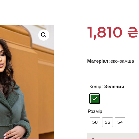
1,810
Матеріал:
еко-замша
Колір
: Зелений
Розмір
50
52
54
Зелена