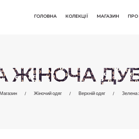
ГОЛОВНА
ГОЛОВНА
КОЛЕКЦІЇ
МАГАЗИН
ПРО
КОЛЕКЦІЇ
МАГАЗИН
ПРО НАС
А ЖІНОЧА ДУ
БЛОГ
Магазин
Жіночий одяг
Верхній одяг
Зелена 
КОНТАКТИ
КАБІНЕТ