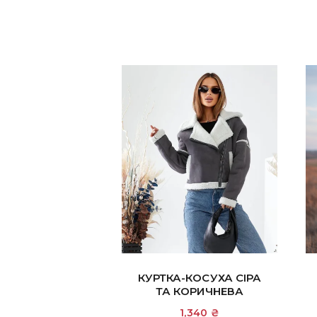
сторінці
товару
КУРТКА-КОСУХА СІРА
ТА КОРИЧНЕВА
1,340
₴