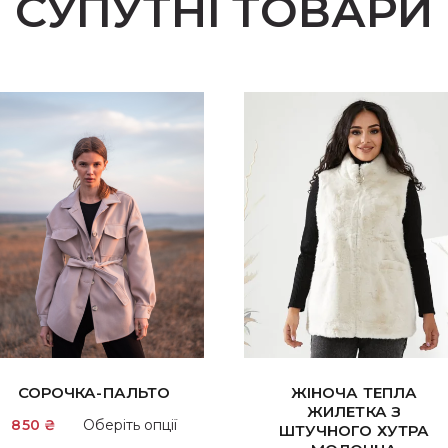
СУПУТНІ ТОВАРИ
СОРОЧКА-ПАЛЬТО
ЖІНОЧА ТЕПЛА
ЖИЛЕТКА З
Цей
850
₴
Оберіть опції
ШТУЧНОГО ХУТРА
товар