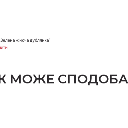
“Зелена жіноча дублянка”
ійти
.
Ж МОЖЕ СПОДОБА