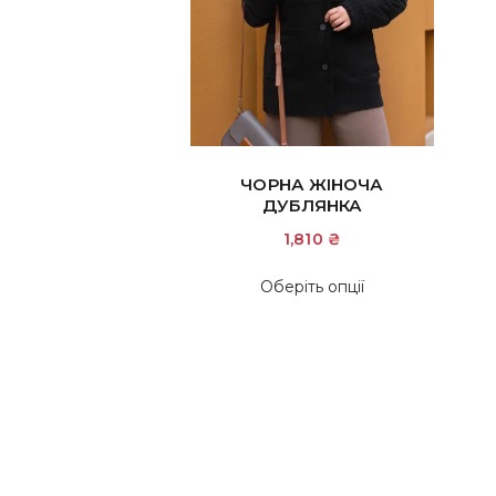
ЧОРНА ЖІНОЧА
ДУБЛЯНКА
1,810
₴
Цей
Оберіть опції
товар
має
кілька
варіантів.
Параметри
можна
вибрати
на