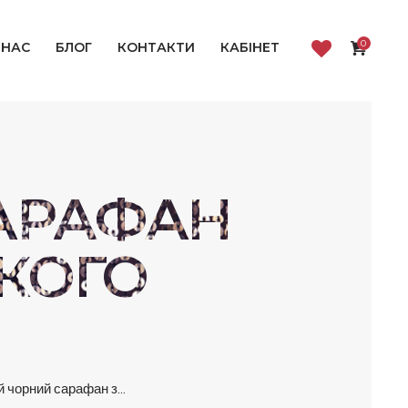
0
 НАС
БЛОГ
КОНТАКТИ
КАБІНЕТ
АРАФАН
КОГО
 чорний сарафан з...