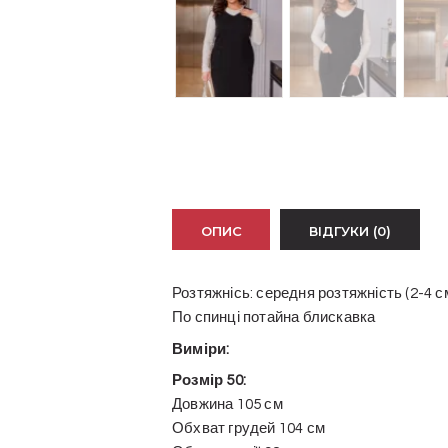
ОПИС
ВІДГУКИ (0)
Розтяжнісь: середня розтяжність (2-4 с
По спинці потайна блискавка
Виміри:
Розмір 50:
Довжина 105 см
Обхват грудей 104 см