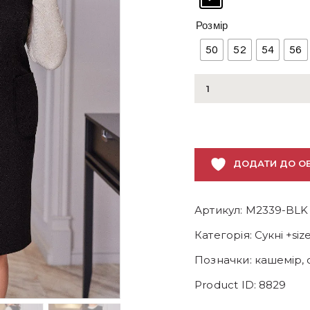
Розмір
50
52
54
56
Жіночий
чорний
сарафан
з
кашеміру
ДОДАТИ ДО О
великого
розміру
кількість
Артикул:
M2339-BLK
Категорія:
Сукні +siz
Позначки:
кашемір
,
Product ID:
8829