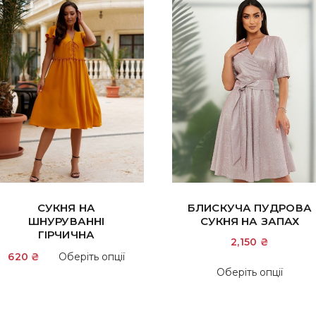
СУКНЯ НА
БЛИСКУЧА ПУДРОВА
ШНУРУВАННІ
СУКНЯ НА ЗАПАХ
ГІРЧИЧНА
2,150
₴
Цей
620
₴
Оберіть опції
Цей
товар
Оберіть опції
това
має
має
кілька
кіль