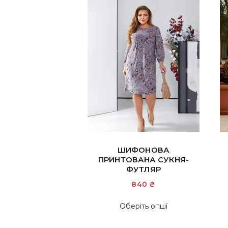
ШИФОНОВА
ПРИНТОВАНА СУКНЯ-
ФУТЛЯР
840
₴
Цей
Оберіть опції
товар
має