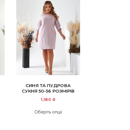
СИНЯ ТА ПУДРОВА
СУКНЯ 50-56 РОЗМІРІВ
1,180
₴
Цей
Оберіть опції
р
товар
має
ка
кілька