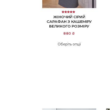
Оцінено в
ЖІНОЧИЙ СІРИЙ
5.00
САРАФАН З КАШЕМІРУ
з 5
ВЕЛИКОГО РОЗМІРУ
880
₴
Цей
Оберіть опції
товар
має
кілька
варіантів.
Параметри
можна
вибрати
на
сторінці
товару