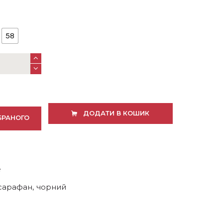
58
ДОДАТИ В КОШИК
БРАНОГО
e
сарафан
,
чорний