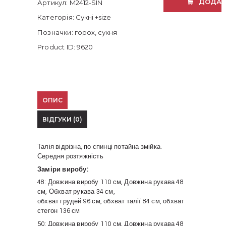
ДОДАТ
Артикул:
M2412-SIN
Категорія:
Сукні +size
Позначки:
горох
,
сукня
Product ID:
9620
ОПИС
ВІДГУКИ (0)
Талія відрізна, по спинці потайна змійка.
Середня розтяжність
Заміри виробу:
48: Довжина виробу 110 см, Довжина рукава 48
см, Обхват рукава 34 см,
обхват грудей 96 см, обхват талії 84 см, обхват
стегон 136 см
50: Довжина виробу 110 см, Довжина рукава 48