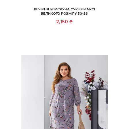
ВЕЧІРНЯ БЛИСКУЧА СУКНЯ МАКСІ
ВЕЛИКОГО РОЗМІРУ 50-56
Цей
2,150
₴
товар
має
кілька
варіантів.
Параметри
можна
вибрати
на
сторінці
товару