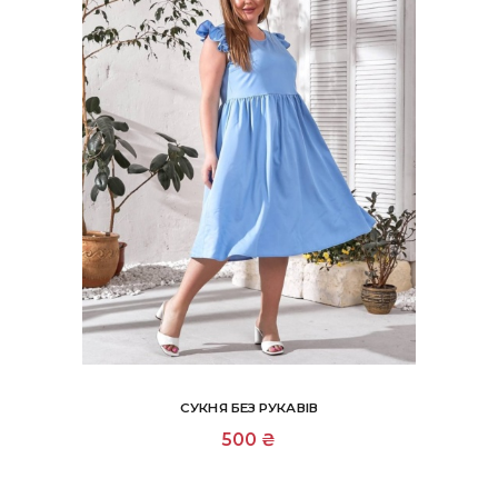
товару
СУКНЯ БЕЗ РУКАВІВ
Цей
500
₴
товар
має
кілька