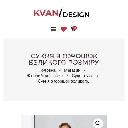
0
ГОЛОВНА
КОЛЕКЦІЇ
МАГАЗИН
СУКНЯ В ГОРОШОК
ПРО НАС
ВЕЛИКОГО РОЗМІРУ
БЛОГ
Головна
Магазин
Жіночий одяг +size
Сукні +size
КОНТАКТИ
Сукня в горошок великого...
КАБІНЕТ