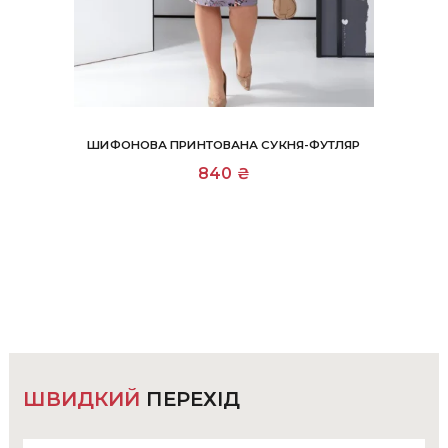
ШИФОНОВА ПРИНТОВАНА СУКНЯ-ФУТЛЯР
Цей
840
₴
товар
має
кілька
варіантів.
Параметри
можна
вибрати
на
сторінці
товару
ШВИДКИЙ
ПЕРЕХІД