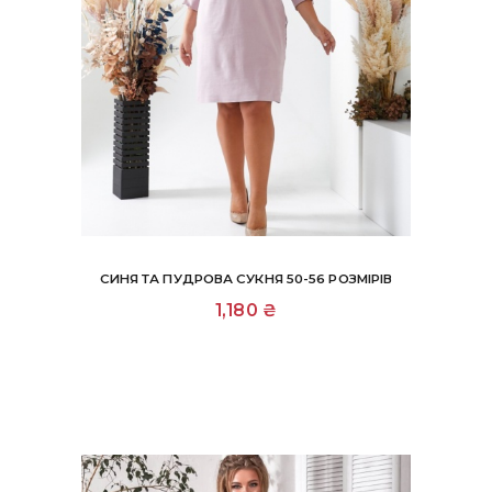
СИНЯ ТА ПУДРОВА СУКНЯ 50-56 РОЗМІРІВ
Цей
1,180
₴
товар
має
кілька
варіантів.
Параметри
можна
вибрати
на
сторінці