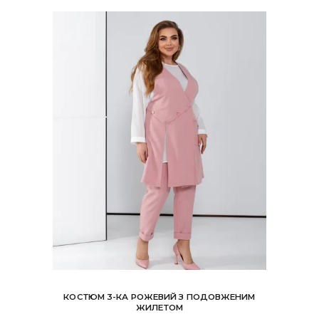
можна
вибрати
на
сторінці
товару
КОСТЮМ 3-КА РОЖЕВИЙ З ПОДОВЖЕНИМ
ЖИЛЕТОМ