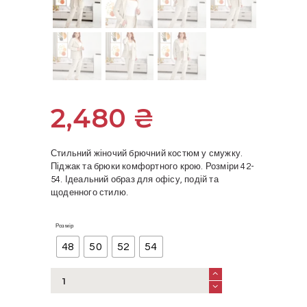
2,480
₴
Стильний жіночий брючний костюм у смужку.
Піджак та брюки комфортного крою. Розміри 42-
54. Ідеальний образ для офісу, подій та
щоденного стилю.
Розмір
48
50
52
54
Жіночий
брючний
костюм