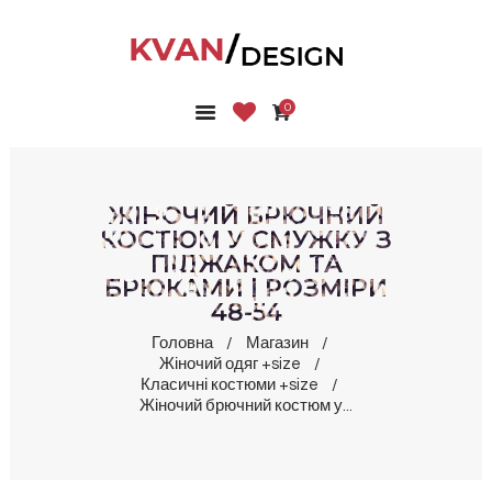
0
ГОЛОВНА
КОЛЕКЦІЇ
МАГАЗИН
ЖІНОЧИЙ БРЮЧНИЙ
ПРО НАС
КОСТЮМ У СМУЖКУ З
ПІДЖАКОМ ТА
БЛОГ
БРЮКАМИ | РОЗМІРИ
КОНТАКТИ
48-54
КАБІНЕТ
Головна
Магазин
Жіночий одяг +size
Класичні костюми +size
Жіночий брючний костюм у...