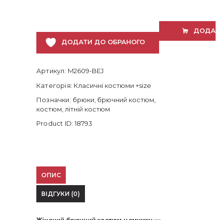
у
смужку
з
ДОДАТ
піджаком
ДОДАТИ ДО ОБРАНОГО
та
брюками
|
Розміри
Артикул:
M2609-BEJ
48-
Категорія:
Класичні костюми +size
54
кількість
Позначки:
брюки
,
брючний костюм
,
костюм
,
літній костюм
Product ID:
18793
ОПИС
ВІДГУКИ (0)