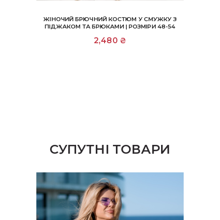
ЖІНОЧИЙ БРЮЧНИЙ КОСТЮМ У СМУЖКУ З
ПІДЖАКОМ ТА БРЮКАМИ | РОЗМІРИ 48-54
Цей
2,480
₴
товар
має
кілька
варіантів.
Параметри
можна
вибрати
на
сторінці
товару
СУПУТНІ ТОВАРИ