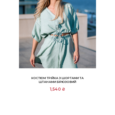
КОСТЮМ ТРІЙКА З ШОРТАМИ ТА
ШТАНАМИ БІРЮЗОВИЙ
Цей
1,540
₴
товар
має
кілька
варіантів.
Параметри