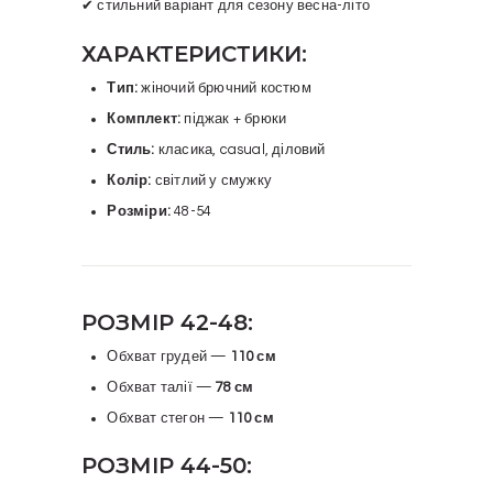
✔ стильний варіант для сезону весна-літо
ХАРАКТЕРИСТИКИ:
Тип:
жіночий брючний костюм
Комплект:
піджак + брюки
Стиль:
класика, casual, діловий
Колір:
світлий у смужку
Розміри:
48-54
РОЗМІР 42-48:
Обхват грудей —
110 см
Обхват талії —
78 см
Обхват стегон —
110 см
РОЗМІР 44-50: