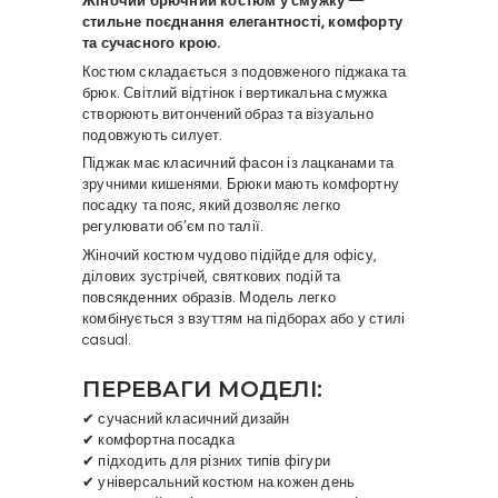
Жіночий брючний костюм у смужку —
стильне поєднання елегантності, комфорту
та сучасного крою.
Костюм складається з подовженого піджака та
брюк. Світлий відтінок і вертикальна смужка
створюють витончений образ та візуально
подовжують силует.
Піджак має класичний фасон із лацканами та
зручними кишенями. Брюки мають комфортну
посадку та пояс, який дозволяє легко
регулювати об’єм по талії.
Жіночий костюм чудово підійде для офісу,
ділових зустрічей, святкових подій та
повсякденних образів. Модель легко
комбінується з взуттям на підборах або у стилі
casual.
ПЕРЕВАГИ МОДЕЛІ:
✔ сучасний класичний дизайн
✔ комфортна посадка
✔ підходить для різних типів фігури
✔ універсальний костюм на кожен день