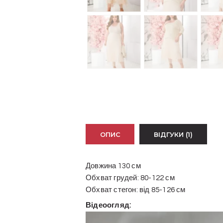
ОПИС
ВІДГУКИ (1)
Довжина 130 см
Обхват грудей: 80-122 см
Обхват стегон: від 85-126 см
Відеоогляд:
Відеопрогравач