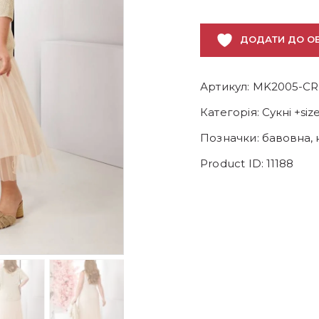
ДОДАТИ ДО О
Артикул:
MK2005-C
Категорія:
Сукні +siz
Позначки:
бавовна
,
Product ID:
11188