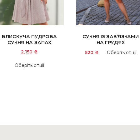
БЛИСКУЧА ПУДРОВА
СУКНЯ ІЗ ЗАВ’ЯЗКАМИ
СУКНЯ НА ЗАПАХ
НА ГРУДЯХ
2,150
₴
520
₴
Оберіть опції
Цей
Оберіть опції
товар
має
кілька
и
варіантів.
Параметри
можна
вибрати
на
сторінці
товару