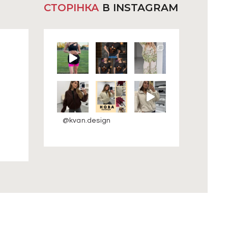
товару
СТОРІНКА
В INSTAGRAM
@kvan.design