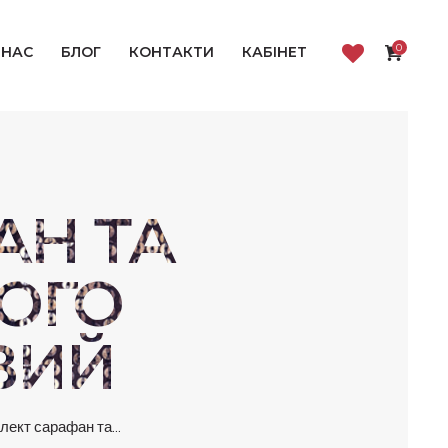
0
 НАС
БЛОГ
КОНТАКТИ
КАБІНЕТ
АН ТА
ОГО
ВИЙ
лект сарафан та...