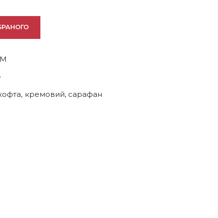
БРАНОГО
RM
e
кофта
,
кремовий
,
сарафан