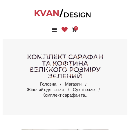
0
ГОЛОВНА
КОЛЕКЦІЇ
МАГАЗИН
КОМПЛЕКТ САРАФАН
ПРО НАС
ТА КОФТИНА
ВЕЛИКОГО РОЗМІРУ
БЛОГ
ЗЕЛЕНИЙ
КОНТАКТИ
Головна
Магазин
КАБІНЕТ
Жіночий одяг +size
Сукні +size
Комплект сарафан та...