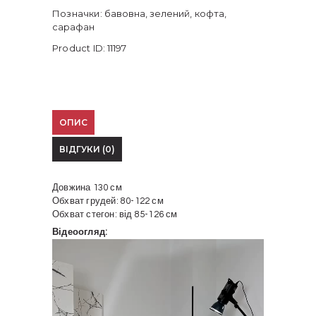
Позначки:
бавовна
,
зелений
,
кофта
,
сарафан
Product ID:
11197
ОПИС
ВІДГУКИ (0)
Довжина 130 см
Обхват грудей: 80-122 см
Обхват стегон: від 85-126 см
Відеоогляд:
Відеопрогравач