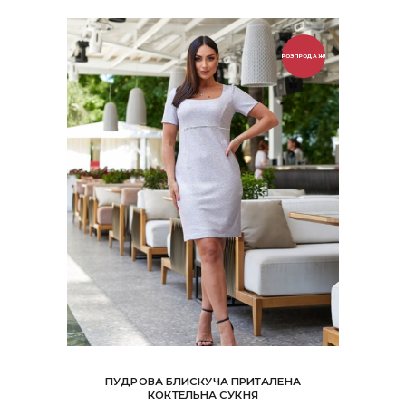
вибрати
на
сторінці
РОЗПРОДАЖ!
товару
ПУДРОВА БЛИСКУЧА ПРИТАЛЕНА
КОКТЕЛЬНА СУКНЯ