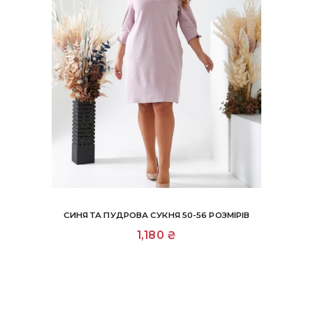
СИНЯ ТА ПУДРОВА СУКНЯ 50-56 РОЗМІРІВ
Цей
1,180
₴
товар
має
кілька
варіантів.
Параметри
можна