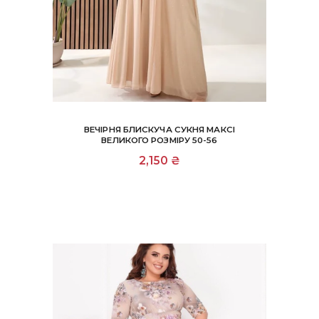
ВЕЧІРНЯ БЛИСКУЧА СУКНЯ МАКСІ
ВЕЛИКОГО РОЗМІРУ 50-56
Цей
2,150
₴
товар
має
кілька
варіантів.
Параметри
можна
вибрати
на
сторінці
товару