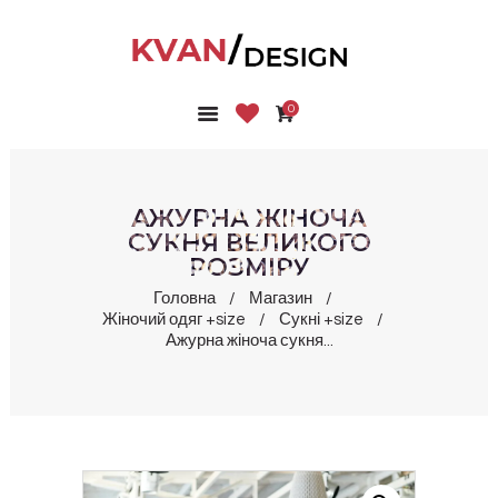
0
ГОЛОВНА
КОЛЕКЦІЇ
МАГАЗИН
АЖУРНА ЖІНОЧА
ПРО НАС
СУКНЯ ВЕЛИКОГО
РОЗМІРУ
БЛОГ
КОНТАКТИ
Головна
Магазин
Жіночий одяг +size
Сукні +size
КАБІНЕТ
Ажурна жіноча сукня...