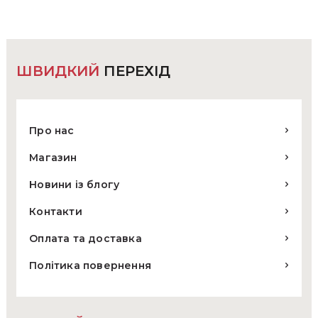
можна
вибрати
на
сторінці
товару
ШВИДКИЙ
ПЕРЕХІД
Про нас
Магазин
Новини із блогу
Контакти
Оплата та доставка
Політика повернення