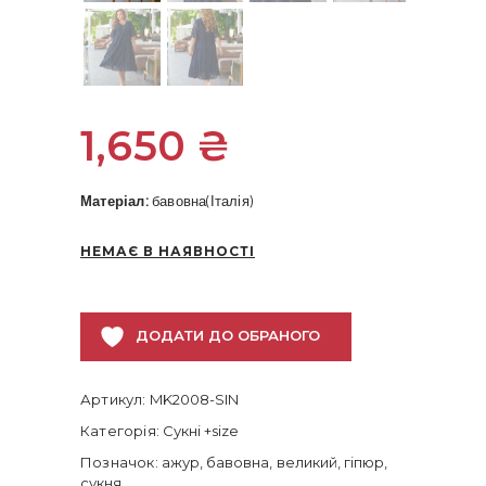
1,650
₴
Матеріал:
бавовна(Італія)
НЕМАЄ В НАЯВНОСТІ
ДОДАТИ ДО ОБРАНОГО
Артикул:
MK2008-SIN
Категорія:
Сукні +size
Позначок:
ажур
,
бавовна
,
великий
,
гіпюр
,
сукня