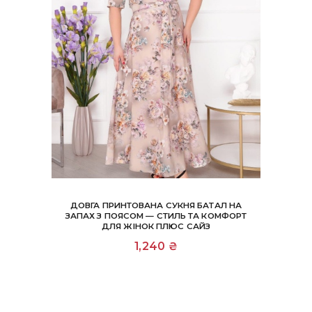
ДОВГА ПРИНТОВАНА СУКНЯ БАТАЛ НА
ЗАПАХ З ПОЯСОМ — СТИЛЬ ТА КОМФОРТ
ДЛЯ ЖІНОК ПЛЮС САЙЗ
Цей
1,240
₴
товар
має
кілька
варіантів.
Параметри