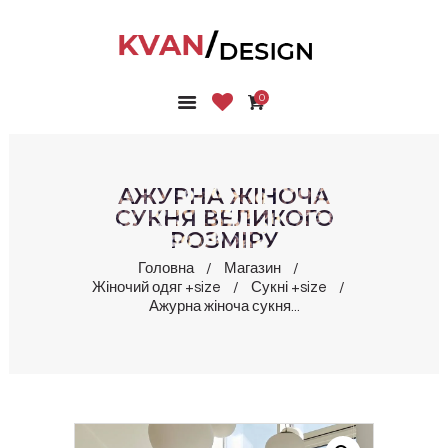
0
ГОЛОВНА
КОЛЕКЦІЇ
МАГАЗИН
АЖУРНА ЖІНОЧА
ПРО НАС
СУКНЯ ВЕЛИКОГО
РОЗМІРУ
БЛОГ
КОНТАКТИ
Головна
Магазин
Жіночий одяг +size
Сукні +size
КАБІНЕТ
Ажурна жіноча сукня...