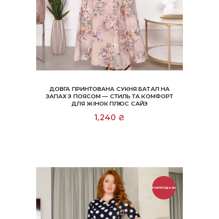
ДОВГА ПРИНТОВАНА СУКНЯ БАТАЛ НА
ЗАПАХ З ПОЯСОМ — СТИЛЬ ТА КОМФОРТ
ДЛЯ ЖІНОК ПЛЮС САЙЗ
Цей
1,240
₴
товар
має
кілька
варіантів.
Параметри
можна
вибрати
на
РОЗПРОДАЖ!
сторінці
товару