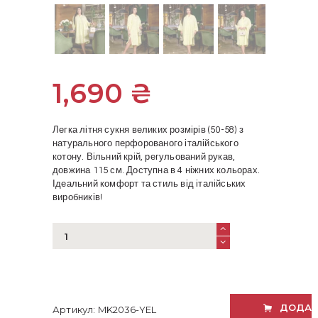
1,690
₴
Легка літня сукня великих розмірів (50-58) з
натурального перфорованого італійського
котону. Вільний крій, регульований рукав,
довжина 115 см. Доступна в 4 ніжних кольорах.
Ідеальний комфорт та стиль від італійських
виробників!
Жіноча
літня
сукня
з
перфорованого
італійського
ДОДАТ
Артикул:
MK2036-YEL
котону