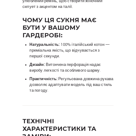
улюблений ремінь, щоб створити жіночний
силует з акцентом на талії.
ЧОМУ ЦЯ СУКНЯ МАЄ
БУТИ У ВАШОМУ
ГАРДЕРОБІ:
Натуральність:
100% італійський котон —
преміальна якість, що відчувається з
першої секунди.
Дизайн:
Витончена перфорація надає
виробу легкості та особливого шарму.
Практичність:
Регульована довжина рукава
дозволяє адаптувати модель під ваш стиль
та погоду.
ТЕХНІЧНІ
ХАРАКТЕРИСТИКИ ТА