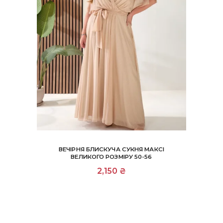
ВЕЧІРНЯ БЛИСКУЧА СУКНЯ МАКСІ
ВЕЛИКОГО РОЗМІРУ 50-56
Цей
2,150
₴
товар
має
кілька
варіантів.
Параметри
можна