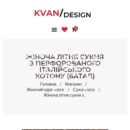
0
ГОЛОВНА
КОЛЕКЦІЇ
МАГАЗИН
ЖІНОЧА ЛІТНЯ СУКНЯ
ПРО НАС
З ПЕРФОРОВАНОГО
ІТАЛІЙСЬКОГО
БЛОГ
КОТОНУ (БАТАЛ)
КОНТАКТИ
Головна
Магазин
КАБІНЕТ
Жіночий одяг +size
Сукні +size
Жіноча літня сукня з...