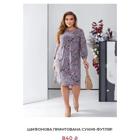
вибрати
на
сторінці
товару
ШИФОНОВА ПРИНТОВАНА СУКНЯ-ФУТЛЯР
Цей
840
₴