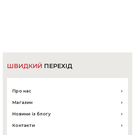
товар
має
кілька
варіантів.
Параметри
можна
вибрати
на
сторінці
товару
ШВИДКИЙ
ПЕРЕХІД
Про нас
Магазин
Новини із блогу
Контакти