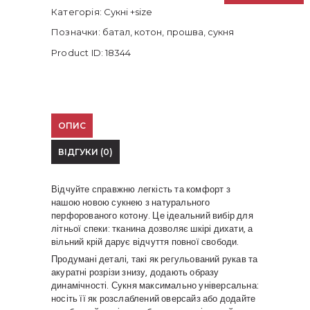
(батал)
Категорія:
Сукні +size
кількість
Позначки:
батал
,
котон
,
прошва
,
сукня
Product ID:
18344
ОПИС
ВІДГУКИ (0)
Відчуйте справжню легкість та комфорт з
нашою новою сукнею з натурального
перфорованого котону. Це ідеальний вибір для
літньої спеки: тканина дозволяє шкірі дихати, а
вільний крій дарує відчуття повної свободи.
Продумані деталі, такі як регульований рукав та
акуратні розрізи знизу, додають образу
динамічності. Сукня максимально універсальна:
носіть її як розслаблений оверсайз або додайте