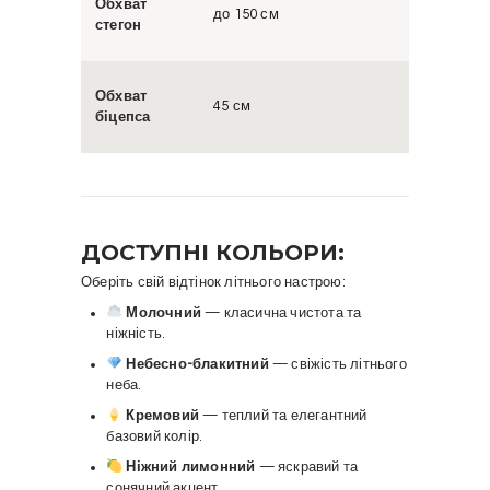
Обхват
до 150 см
стегон
Обхват
45 см
біцепса
ДОСТУПНІ КОЛЬОРИ:
Оберіть свій відтінок літнього настрою:
Молочний
— класична чистота та
ніжність.
Небесно-блакитний
— свіжість літнього
неба.
Кремовий
— теплий та елегантний
базовий колір.
Ніжний лимонний
— яскравий та
сонячний акцент.