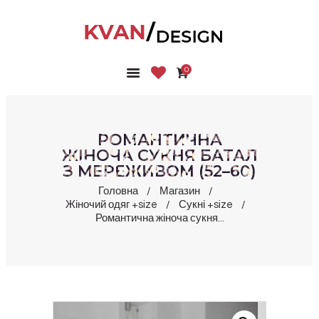
0
ГОЛОВНА
КОЛЕКЦІЇ
МАГАЗИН
РОМАНТИЧНА
ПРО НАС
ЖІНОЧА СУКНЯ БАТАЛ
З МЕРЕЖИВОМ (52–60)
БЛОГ
КОНТАКТИ
Головна
Магазин
Жіночий одяг +size
Сукні +size
КАБІНЕТ
Романтична жіноча сукня...