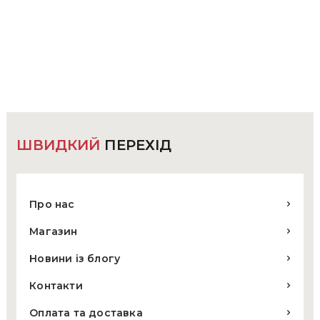
має
960 ₴.
890 ₴.
кілька
варіантів.
Параметри
можна
вибрати
на
сторінці
товару
ШВИДКИЙ
ПЕРЕХІД
Про нас
Магазин
Новини із блогу
Контакти
Оплата та доставка