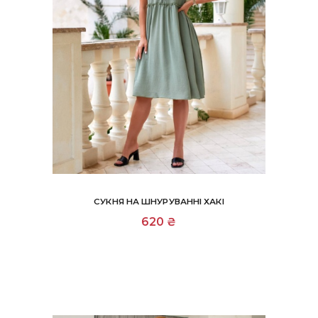
СУКНЯ НА ШНУРУВАННІ ХАКІ
Цей
620
₴
товар
має
кілька
варіантів.
Параметри
можна
вибрати