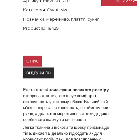
Артикул:
MK2038-ROZ
(52–
60)
Категорія:
Сукні +size
кількість
Позначки:
мереживо
,
плаття
,
сукня
Product ID:
18429
ОПИС
ВІДГУКИ (0)
Елегантна
жіноча сукня великого розміру
створена для тих, хто цінує комфорт і
витонченість у кожному образі. Вільний крій
м’яко підкреслює жіночність, не обмежуючи
рухів, а делікатні мереживні вставки додають
особливого шарму та святковості.
Легка тканина з віскози та шовку приємна до
тіла, дихає та ідеально підходить як для
урочистих подій, так і для повсякденних