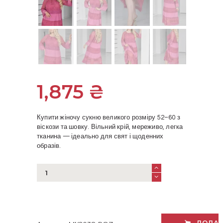
1,875
₴
Купити жіночу сукню великого розміру 52–60 з
віскози та шовку. Вільний крій, мереживо, легка
тканина — ідеально для свят і щоденних
образів.
Романтична
жіноча
сукня
батал
з
мереживом
ДОДАТ