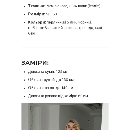
Тканина:
70% віскоза, 30% шовк (Італія)
Розміри:
52–60
Кольори:
перлинний білий, чорний,
небесно-блакитний, рожева троянда, хакі,
беж
ЗАМІРИ:
Довжина сукні: 125 см
Обхват грудей: до 130 см
Обхват стегон: до 140 см
Довжина рукава від коміра: 62 см
Відеопрогравач