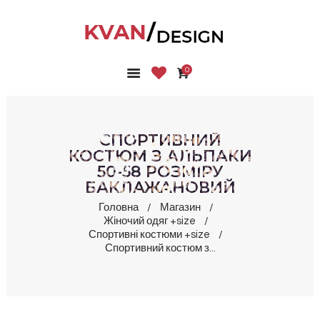
0
ГОЛОВНА
КОЛЕКЦІЇ
МАГАЗИН
СПОРТИВНИЙ
ПРО НАС
КОСТЮМ З АЛЬПАКИ
50-58 РОЗМІРУ
БЛОГ
БАКЛАЖАНОВИЙ
КОНТАКТИ
Головна
Магазин
КАБІНЕТ
Жіночий одяг +size
Спортивні костюми +size
Спортивний костюм з...