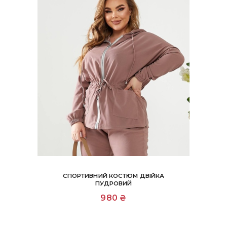
СПОРТИВНИЙ КОСТЮМ ДВІЙКА
ПУДРОВИЙ
Цей
980
₴
товар
має
кілька