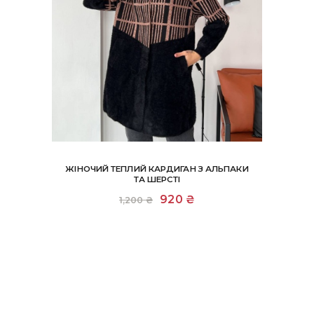
ЖІНОЧИЙ ТЕПЛИЙ КАРДИГАН З АЛЬПАКИ
ТА ШЕРСТІ
Оригінальна
920
₴
Поточна
1,200
₴
ціна:
ціна:
1,200 ₴.
920 ₴.