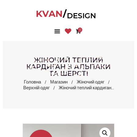
0
ГОЛОВНА
КОЛЕКЦІЇ
МАГАЗИН
ЖІНОЧИЙ ТЕПЛИЙ
ПРО НАС
КАРДИГАН З АЛЬПАКИ
ТА ШЕРСТІ
БЛОГ
КОНТАКТИ
Головна
Магазин
Жіночий одяг
Верхній одяг
Жіночий теплий кардиган...
КАБІНЕТ