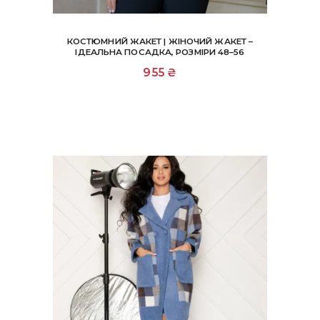
КОСТЮМНИЙ ЖАКЕТ | ЖІНОЧИЙ ЖАКЕТ –
ІДЕАЛЬНА ПОСАДКА, РОЗМІРИ 48–56
Цей
955
₴
товар
має
кілька
варіантів.
Параметри
можна
вибрати
на
сторінці
товару