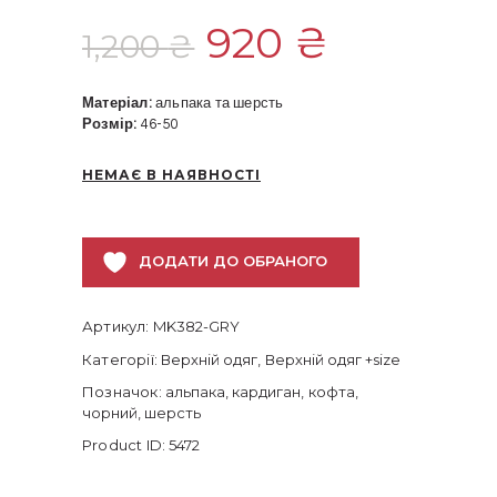
Оригінальн
920
₴
Поточн
1,200
₴
ціна:
ціна:
Матеріал:
альпака та шерсть
Розмір:
46-50
1,200 ₴.
920 ₴.
НЕМАЄ В НАЯВНОСТІ
ДОДАТИ ДО ОБРАНОГО
Артикул:
MK382-GRY
Категорії:
Верхній одяг
,
Верхній одяг +size
Позначок:
альпака
,
кардиган
,
кофта
,
чорний
,
шерсть
Product ID:
5472