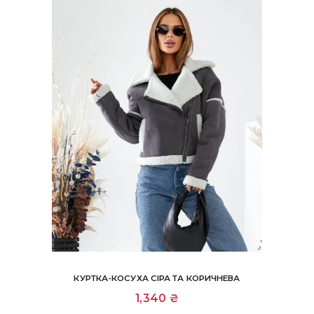
на
сторінці
товару
КУРТКА-КОСУХА СІРА ТА КОРИЧНЕВА
Цей
1,340
₴
товар