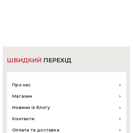
має
кілька
варіантів.
Параметри
можна
вибрати
на
сторінці
товару
ШВИДКИЙ
ПЕРЕХІД
Про нас
Магазин
Новини із блогу
Контакти
Оплата та доставка