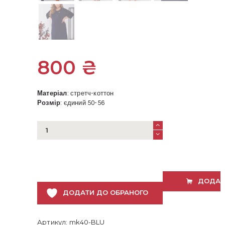
800
₴
Матеріал
: стретч-коттон
Розмір
: єдиний 50-56
Стретч
сукня
великого
розміру
синя
кількість
ДОДАТ
ДОДАТИ ДО ОБРАНОГО
Артикул:
mk40-BLU