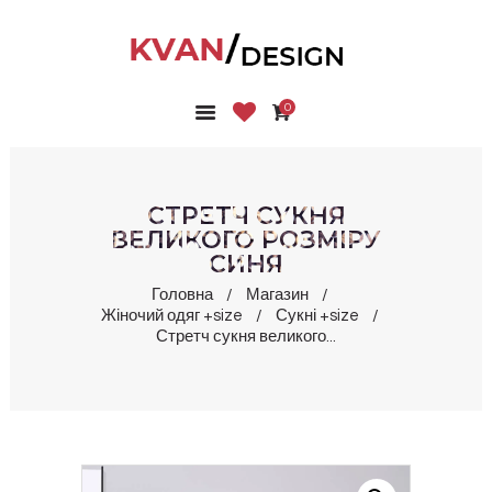
0
ГОЛОВНА
КОЛЕКЦІЇ
МАГАЗИН
СТРЕТЧ СУКНЯ
ПРО НАС
ВЕЛИКОГО РОЗМІРУ
СИНЯ
БЛОГ
КОНТАКТИ
Головна
Магазин
Жіночий одяг +size
Сукні +size
КАБІНЕТ
Стретч сукня великого...